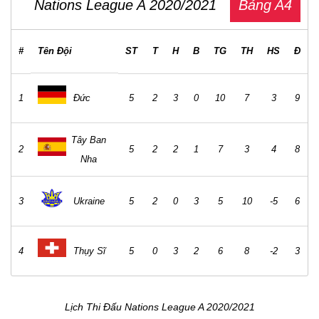
Tỉ
Ngày
Giờ
Đội
Đội
Vòng
Kênh
số
15/11
Bồ
15/11
02:45
Đào
0:1
Pháp
A3
Nha
Thụy
15/11
02:45
2:1
Croatia
A3
Điển
15/11
02:45
Đức
3:1
Ukraine
A4
Tây
Thụy
15/11
02:45
1:1
Ban
A4
Sĩ
Nha