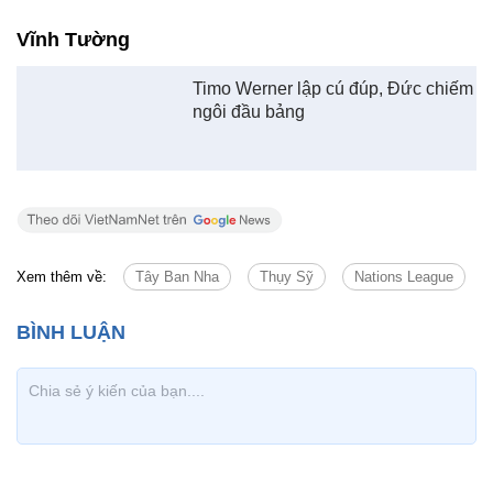
Tin cùng chuyên mục
Tin mới