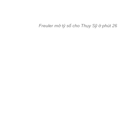
Ramos đá hỏng phạt đền lần thứ nhất ở phút 57