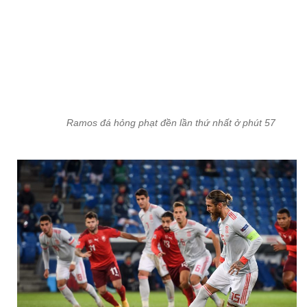
Ramos đá hỏng phạt đền lần thứ hai ở phút 80 với cú panenka qu