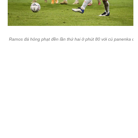
Thủ thành Yann Sommer có trận đấu xuất thần cùng Thụy Sỹ