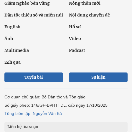
Địa chỉ: Tầng 18, Toà nhà Cục Viễn thông (VNTA), 68 Dương
Đình Nghệ, phường Cầu Giấy, TP. Hà Nội.
Điện thoại:
02439369898
- Hotline:
0923457788
Email: vietnamnet@vietnamnet.vn
© 1997 Báo VietNamNet. All rights reserved. Chỉ được phát hành
lại thông tin từ website này khi có sự đồng ý bằng văn bản của
báo VietNamNet.
Liên hệ quảng cáo
Công ty Cổ phần Truyền thông VietNamNet
0919405885 (Hà Nội)
0919435885 (Tp.HCM)
Hotline:
-
Email: contact@vietnamnet.vn
http://vads.vn
Báo giá:
Hỗ trợ kỹ thuật: support@tech.vietnamnet.vn
Tải ứng dụng
Độc giả gửi bài
Tuyển dụng