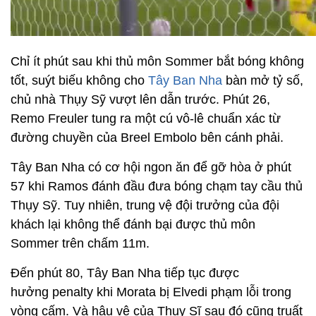
Chỉ ít phút sau khi thủ môn Sommer bắt bóng không
tốt, suýt biếu không cho
Tây Ban Nha
bàn mở tỷ số,
chủ nhà Thụy Sỹ vượt lên dẫn trước. Phút 26,
Remo Freuler tung ra một cú vô-lê chuẩn xác từ
đường chuyền của Breel Embolo bên cánh phải.
Tây Ban Nha có cơ hội ngon ăn để gỡ hòa ở phút
57 khi Ramos đánh đầu đưa bóng chạm tay cầu thủ
Thụy Sỹ. Tuy nhiên, trung vệ đội trưởng của đội
khách lại không thể đánh bại được thủ môn
Sommer trên chấm 11m.
Đến phút 80, Tây Ban Nha tiếp tục được
hưởng penalty khi Morata bị Elvedi phạm lỗi trong
vòng cấm. Và hậu vệ của Thụy Sĩ sau đó cũng truất