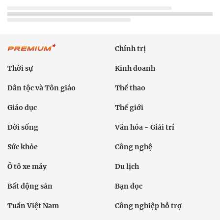
Giảm nghèo bền vững
Nông thôn mới
Dân tộc thiểu số và miền núi
Nội dung chuyên đề
English
Hồ sơ
Ảnh
Video
Multimedia
Podcast
24h qua
Tuyến bài
Sự kiện
Cơ quan chủ quản: Bộ Dân tộc và Tôn giáo
Số giấy phép: 146/GP-BVHTTDL, cấp ngày 17/10/2025
Tổng biên tập: Nguyễn Văn Bá
Liên hệ tòa soạn