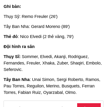
Nations League A 2020/2021
Bảng A4
#
Tên Đội
ST
T
H
B
TG
TH
HS
Đ
1
Đức
5
2
3
0
10
7
3
9
Tây Ban
2
5
2
2
1
7
3
4
8
Nha
3
Ukraine
5
2
0
3
5
10
-5
6
4
Thụy Sĩ
5
0
3
2
6
8
-2
3
Lịch Thi Đấu Nations League A 2020/2021