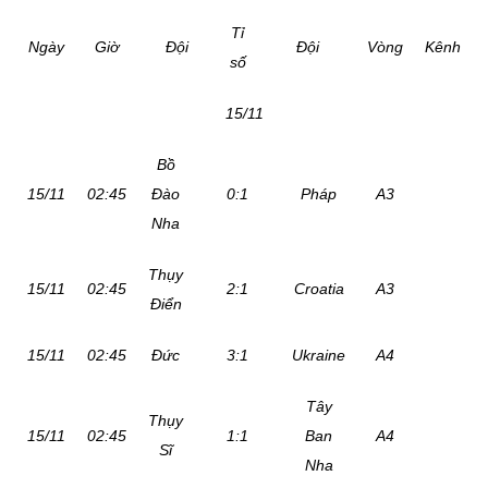
Vĩnh Tường
Timo Werner lập cú đúp, Đức chiếm
ngôi đầu bảng
Xem thêm về:
Tây Ban Nha
Thụy Sỹ
Nations League