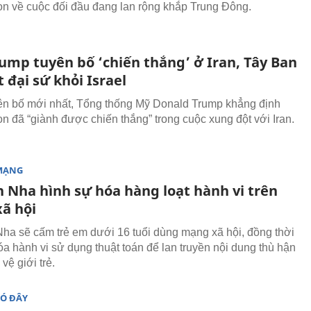
n về cuộc đối đầu đang lan rộng khắp Trung Đông.
ump tuyên bố ‘chiến thắng’ ở Iran, Tây Ban
 đại sứ khỏi Israel
ên bố mới nhất, Tổng thống Mỹ Donald Trump khẳng định
n đã “giành được chiến thắng” trong cuộc xung đột với Iran.
MẠNG
n Nha hình sự hóa hàng loạt hành vi trên
ã hội
ha sẽ cấm trẻ em dưới 16 tuổi dùng mạng xã hội, đồng thời
óa hành vi sử dụng thuật toán để lan truyền nội dung thù hận
vệ giới trẻ.
ĐÓ ĐÂY