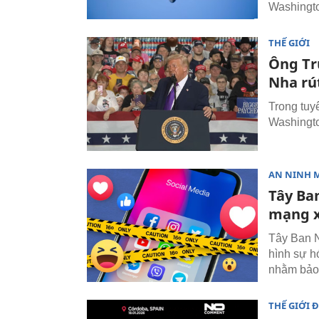
Washingto
THẾ GIỚI
Ông Tr
Nha rút
Trong tuy
Washingto
AN NINH 
Tây Ba
mạng x
Tây Ban N
hình sự h
nhằm bảo 
THẾ GIỚI 