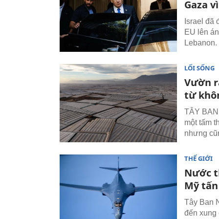
Gaza vì
Israel đã
EU lên án
Lebanon.
LỐI SỐNG
Vườn ra
từ khô
TÂY BAN N
một tấm t
nhưng cũn
THẾ GIỚI
Nước t
Mỹ tấn
Tây Ban N
đến xung 