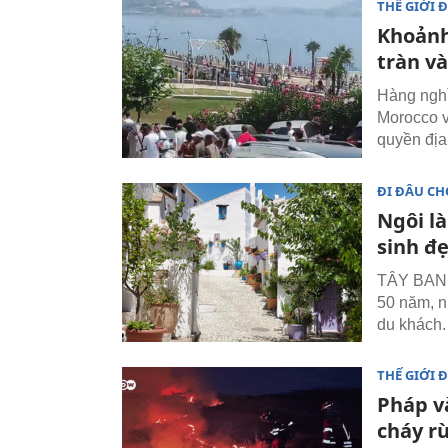
THẾ GIỚI 
Khoảnh
tràn v
Hàng nghì
Morocco v
quyền địa
ĐI ĐÂU CH
Ngôi l
sinh đ
TÂY BAN N
50 năm, n
du khách.
THẾ GIỚI 
Pháp v
cháy r