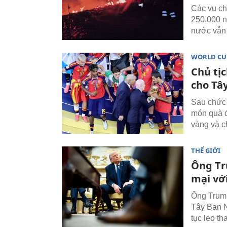
Các vụ ch
250.000 n
nước vẫn 
WORLD CU
Chủ tịc
cho Tâ
Sau chức 
món quà đ
vàng và c
THẾ GIỚI
Ông Tr
mại vớ
Ông Trump
Tây Ban N
tục leo th