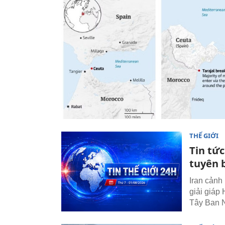
THẾ GIỚI
Tin tức
tuyên 
Iran cảnh
giải giáp
Tây Ban N