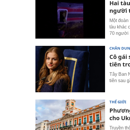
Hai tàu
người 
Một đoàn 
tàu khác 
70 người 
CHÂN DU
Cô gái
tiên t
Tây Ban N
tiên sau 
THẾ GIỚI
Phương
cho Uk
Truyền th