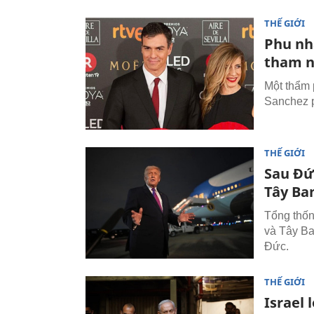
THẾ GIỚI
Phu nh
tham n
Một thẩm 
Sanchez p
THẾ GIỚI
Sau Đứ
Tây Ba
Tổng thốn
và Tây Ba
Đức.
THẾ GIỚI
Israel 