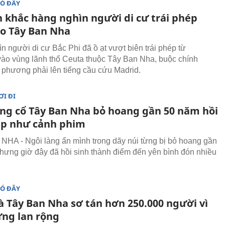
ĐÓ ĐÂY
 khắc hàng nghìn người di cư trái phép
ào Tây Ban Nha
n người di cư Bắc Phi đã ồ ạt vượt biên trái phép từ
ào vùng lãnh thổ Ceuta thuộc Tây Ban Nha, buộc chính
 phương phải lên tiếng cầu cứu Madrid.
ƠI ĐI
àng cổ Tây Ban Nha bỏ hoang gần 50 năm hồi
ẹp như cảnh phim
HA - Ngôi làng ẩn mình trong dãy núi từng bị bỏ hoang gần
hưng giờ đây đã hồi sinh thành điểm đến yên bình đón nhiều
ĐÓ ĐÂY
à Tây Ban Nha sơ tán hơn 250.000 người vì
ừng lan rộng