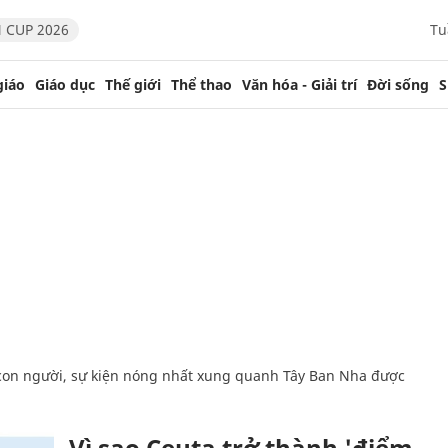
 CUP 2026
Tu
giáo
Giáo dục
Thế giới
Thể thao
Văn hóa - Giải trí
Đời sống
S
Vì sao Ceuta trở thành 'điểm