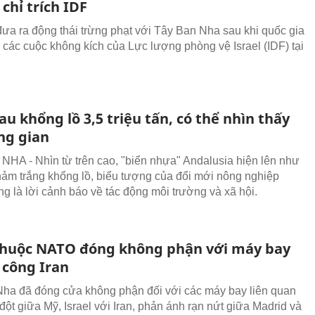
 chỉ trích IDF
 đưa ra động thái trừng phạt với Tây Ban Nha sau khi quốc gia
 các cuộc không kích của Lực lượng phòng vệ Israel (IDF) tại
u khổng lồ 3,5 triệu tấn, có thể nhìn thấy
ng gian
HA - Nhìn từ trên cao, "biển nhựa" Andalusia hiện lên như
hảm trắng khổng lồ, biểu tượng của đổi mới nông nghiệp
g là lời cảnh báo về tác động môi trường và xã hội.
huộc NATO đóng không phận với máy bay
 công Iran
ha đã đóng cửa không phận đối với các máy bay liên quan
đột giữa Mỹ, Israel với Iran, phản ánh rạn nứt giữa Madrid và