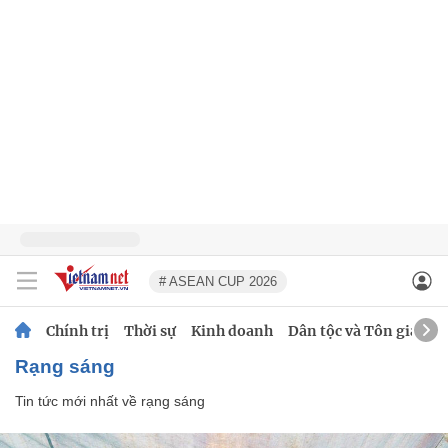
# ASEAN CUP 2026
Chính trị
Thời sự
Kinh doanh
Dân tộc và Tôn giáo
rạng sáng
Tin tức mới nhất về
rạng sáng