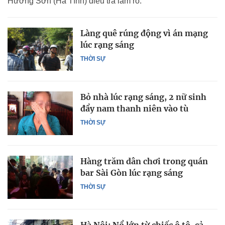
Hương Sơn (Hà Tĩnh) điều tra làm rõ.
Làng quê rúng động vì án mạng
lúc rạng sáng
THỜI SỰ
Bỏ nhà lúc rạng sáng, 2 nữ sinh
đẩy nam thanh niên vào tù
THỜI SỰ
Hàng trăm dân chơi trong quán
bar Sài Gòn lúc rạng sáng
THỜI SỰ