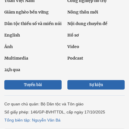
Tuần Việt Nam
Công nghiệp hỗ trợ
Giảm nghèo bền vững
Nông thôn mới
Dân tộc thiểu số và miền núi
Nội dung chuyên đề
English
Hồ sơ
Ảnh
Video
Multimedia
Podcast
24h qua
Tuyến bài
Sự kiện
Cơ quan chủ quản: Bộ Dân tộc và Tôn giáo
Số giấy phép: 146/GP-BVHTTDL, cấp ngày 17/10/2025
Tổng biên tập: Nguyễn Văn Bá