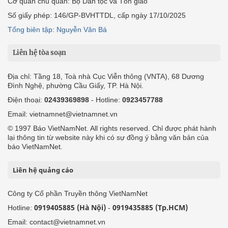
Cơ quan chủ quản: Bộ Dân tộc và Tôn giáo
Số giấy phép: 146/GP-BVHTTDL, cấp ngày 17/10/2025
Tổng biên tập: Nguyễn Văn Bá
Liên hệ tòa soạn
Địa chỉ: Tầng 18, Toà nhà Cục Viễn thông (VNTA), 68 Dương
Đình Nghệ, phường Cầu Giấy, TP. Hà Nội.
Điện thoại:
02439369898
- Hotline:
0923457788
Email: vietnamnet@vietnamnet.vn
© 1997 Báo VietNamNet. All rights reserved. Chỉ được phát hành
lại thông tin từ website này khi có sự đồng ý bằng văn bản của
báo VietNamNet.
Liên hệ quảng cáo
Công ty Cổ phần Truyền thông VietNamNet
0919405885 (Hà Nội)
0919435885 (Tp.HCM)
Hotline:
-
Email: contact@vietnamnet.vn