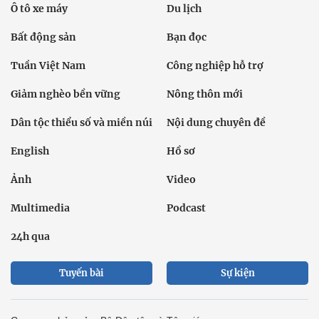
Ô tô xe máy
Du lịch
Bất động sản
Bạn đọc
Tuần Việt Nam
Công nghiệp hỗ trợ
Giảm nghèo bền vững
Nông thôn mới
Dân tộc thiểu số và miền núi
Nội dung chuyên đề
English
Hồ sơ
Ảnh
Video
Multimedia
Podcast
24h qua
Tuyến bài
Sự kiện