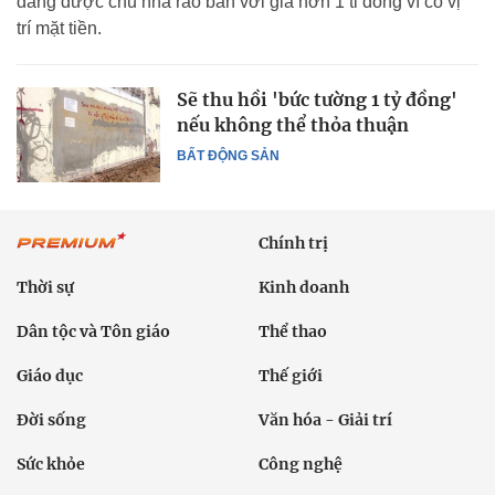
đang được chủ nhà rao bán với giá hơn 1 tỉ đồng vì có vị
trí mặt tiền.
Sẽ thu hồi 'bức tường 1 tỷ đồng'
nếu không thể thỏa thuận
BẤT ĐỘNG SẢN
Chính trị
Thời sự
Kinh doanh
Dân tộc và Tôn giáo
Thể thao
Giáo dục
Thế giới
Đời sống
Văn hóa - Giải trí
Sức khỏe
Công nghệ