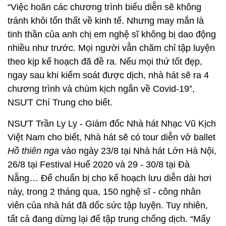
“Việc hoãn các chương trình biểu diễn sẽ không
tránh khỏi tổn thất về kinh tế. Nhưng may mắn là
tinh thần của anh chị em nghệ sĩ không bị dao động
nhiều như trước. Mọi người vẫn chăm chỉ tập luyện
theo kịp kế hoạch đã đề ra. Nếu mọi thứ tốt đẹp,
ngay sau khi kiểm soát được dịch, nhà hát sẽ ra 4
chương trình và chùm kịch ngắn về Covid-19”,
NSƯT Chí Trung cho biết.
NSƯT Trần Ly Ly - Giám đốc Nhà hát Nhạc Vũ Kịch
Việt Nam cho biết, Nhà hát sẽ có tour diễn vở ballet
Hồ thiên nga
vào ngày 23/8 tại Nhà hát Lớn Hà Nội,
26/8 tại Festival Huế 2020 và 29 - 30/8 tại Đà
Nẵng… Để chuẩn bị cho kế hoạch lưu diễn dài hơi
này, trong 2 tháng qua, 150 nghệ sĩ - công nhân
viên của nhà hát đã dốc sức tập luyện. Tuy nhiên,
tất cả đang dừng lại để tập trung chống dịch. “Mấy