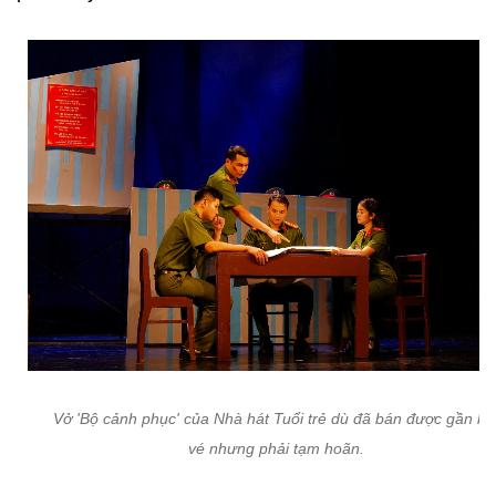
Vở 'Bộ cảnh phục' của Nhà hát Tuổi trẻ dù đã bán được gần hế
vé nhưng phải tạm hoãn.