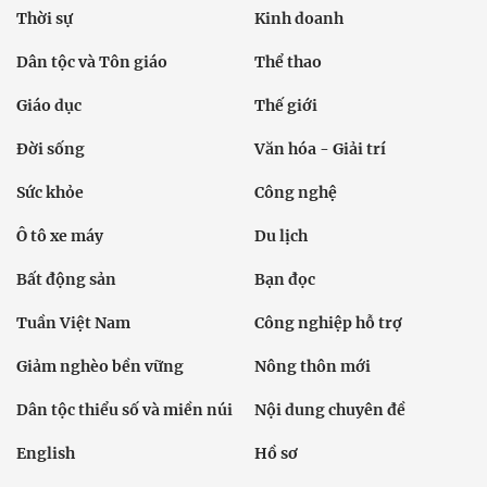
Thời sự
Kinh doanh
Dân tộc và Tôn giáo
Thể thao
Giáo dục
Thế giới
Đời sống
Văn hóa - Giải trí
Sức khỏe
Công nghệ
Ô tô xe máy
Du lịch
Bất động sản
Bạn đọc
Tuần Việt Nam
Công nghiệp hỗ trợ
Giảm nghèo bền vững
Nông thôn mới
Dân tộc thiểu số và miền núi
Nội dung chuyên đề
English
Hồ sơ