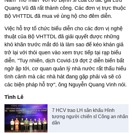
Nam “mở màn” với vở
Bệnh sĩ
của cố tác giả Lưu
Quang Vũ đã rất thành công. Các đơn vị trực thuộc
Bộ VHTTDL đã mua vé ủng hộ cho đêm diễn.
Việc hỗ trợ tổ chức biểu diễn cho các đơn vị nghệ
thuật của Bộ VHTTDL đã giải quyết được những
khó khăn trước mắt đó là làm sao để kéo khán giả
trở lại với thói quen vào xem trực tiếp tại rạp biểu
diễn. "Tuy nhiên, dịch Covid-19 đợt 2 diễn biến bất
ngờ ập tới, cơ quan quản lý nhà nước rất thấu hiểu
tình cảnh mà các nhà hát đang gặp phải và sẽ có
các biện pháp hỗ trợ", ông Nguyễn Quang Vinh nói.
Tình Lê
7 HCV trao LH sân khấu Hình
tượng người chiến sĩ Công an nhân
dân