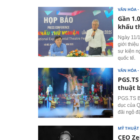
VĂN HÓA - 
Gần 1.
khấu t
Ngày 11/1
giới thiệ
sự kiện n
quốc tế.
VĂN HÓA - 
PGS.TS 
thuật 
PGS.TS Bù
dục của Q
đãi ngộ đặ
MỸ THUẬT 
CEO Ze