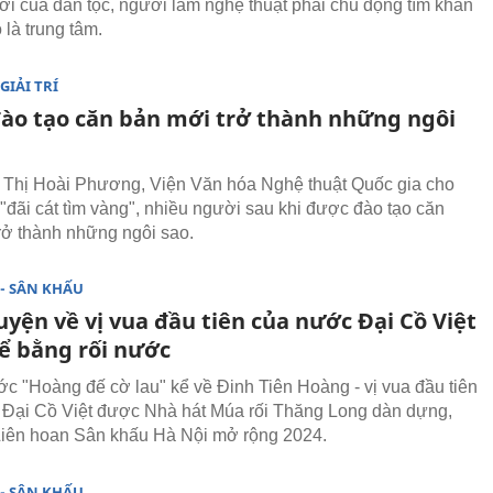
i của dân tộc, người làm nghệ thuật phải chủ động tìm khán
ọ là trung tâm.
GIẢI TRÍ
ào tạo căn bản mới trở thành những ngôi
Thị Hoài Phương, Viện Văn hóa Nghệ thuật Quốc gia cho
 "đãi cát tìm vàng", nhiều người sau khi được đào tạo căn
rở thành những ngôi sao.
- SÂN KHẤU
yện về vị vua đầu tiên của nước Đại Cồ Việt
ể bằng rối nước
ớc "Hoàng đế cờ lau" kể về Đinh Tiên Hoàng - vị vua đầu tiên
Đại Cồ Việt được Nhà hát Múa rối Thăng Long dàn dựng,
iên hoan Sân khấu Hà Nội mở rộng 2024.
- SÂN KHẤU