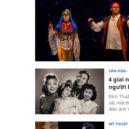
VĂN HÓA - 
4 giai 
người 
Bích Thuậ
sắc một t
điện ảnh 
MỸ THUẬT 