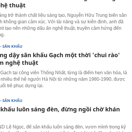
hệ thuật
áng trở thành chất liệu sáng tạo, Nguyễn Hữu Trung biến sân
h không gian cảm xúc. Với tài năng và sự kiên định, anh đã
eit tạo nên những dấu ấn nghệ thuật, truyền cảm hứng đến
ng.
- SÂN KHẤU
ng dậy sân khấu Gạch một thời 'chui rào'
m nghệ thuật
Gạch tại công viên Thống Nhất, từng là điểm hẹn văn hóa, là
 nhiều thế hệ người Hà Nội từ những năm 1980-1990, được
ổi trẻ phục dựng lại.
- SÂN KHẤU
 khấu luôn sáng đèn, đừng ngồi chờ khán
 Lệ Ngọc, để sân khấu luôn sáng đèn, vươn mình trong kỷ