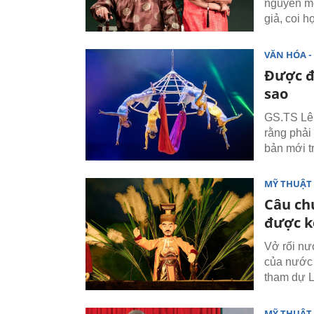
nguyên mớ
giả, coi h
VĂN HÓA - 
Được đ
sao
GS.TS Lê 
rằng phải
bản mới t
MỸ THUẬT 
Câu chu
được k
Vở rối nư
của nước 
tham dự L
MỸ THUẬT 