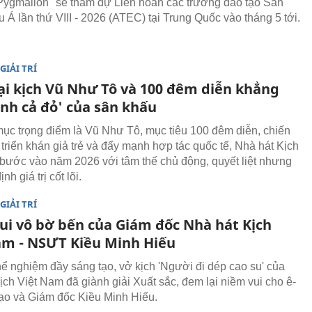
Pygmalion" sẽ tham dự Liên hoan các trường đào tạo Sân
 Á lần thứ VIII - 2026 (ATEC) tại Trung Quốc vào tháng 5 tới.
GIẢI TRÍ
ại kịch Vũ Như Tô và 100 đêm diễn khẳng
Anh cả đỏ' của sân khấu
mục trọng điểm là Vũ Như Tô, mục tiêu 100 đêm diễn, chiến
 triển khán giả trẻ và đẩy mạnh hợp tác quốc tế, Nhà hát Kịch
bước vào năm 2026 với tâm thế chủ động, quyết liệt nhưng
nh giá trị cốt lõi.
GIẢI TRÍ
ui vô bờ bến của Giám đốc Nhà hát Kịch
am - NSƯT Kiều Minh Hiếu
thể nghiệm đầy sáng tạo, vở kịch 'Người đi dép cao su' của
ịch Việt Nam đã giành giải Xuất sắc, đem lại niềm vui cho ê-
tạo và Giám đốc Kiều Minh Hiếu.