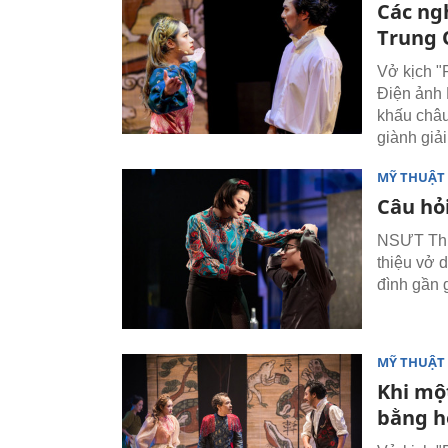
Các ng
Trung 
Vở kịch "
Điện ảnh 
khấu châu
giành giải
MỸ THUẬT 
Câu hỏ
NSƯT Thiệ
thiệu vở d
đình gần 
MỸ THUẬT 
Khi mộ
bằng h