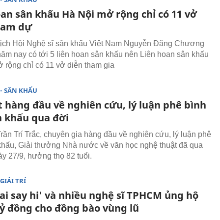
oan sân khấu Hà Nội mở rộng chỉ có 11 vở
ham dự
tịch Hội Nghệ sĩ sân khấu Việt Nam Nguyễn Đăng Chương
 năm nay có tới 5 liên hoan sân khấu nên Liên hoan sân khấu
 rộng chỉ có 11 vở diễn tham gia
- SÂN KHẤU
t hàng đầu về nghiên cứu, lý luận phê bình
n khấu qua đời
ần Trí Trắc, chuyên gia hàng đầu về nghiên cứu, lý luận phê
khấu, Giải thưởng Nhà nước về văn học nghệ thuật đã qua
ày 27/9, hưởng thọ 82 tuổi.
GIẢI TRÍ
ai say hi' và nhiều nghệ sĩ TPHCM ủng hộ
tỷ đồng cho đồng bào vùng lũ