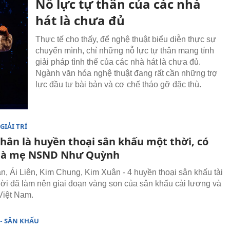
Nỗ lực tự thân của các nhà
hát là chưa đủ
Thực tế cho thấy, để nghệ thuật biểu diễn thực sự
chuyển mình, chỉ những nỗ lực tự thân mang tính
giải pháp tình thế của các nhà hát là chưa đủ.
Ngành văn hóa nghệ thuật đang rất cần những trợ
lực đầu tư bài bản và cơ chế tháo gỡ đặc thù.
GIẢI TRÍ
nhân là huyền thoại sân khấu một thời, có
là mẹ NSND Như Quỳnh
n, Ái Liên, Kim Chung, Kim Xuân - 4 huyền thoại sân khấu tài
hời đã làm nên giai đoạn vàng son của sân khấu cải lương và
Việt Nam.
- SÂN KHẤU