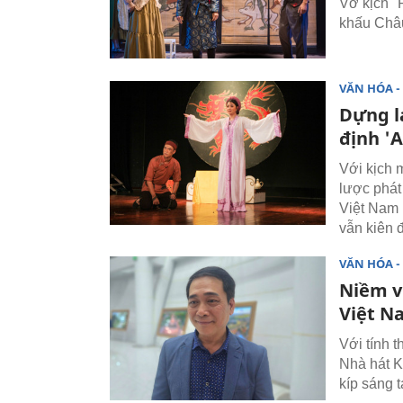
Vở kịch "
khấu Châu
VĂN HÓA - 
Dựng l
định '
Với kịch 
lược phát
Việt Nam 
vẫn kiên đị
VĂN HÓA - 
Niềm v
Việt N
Với tính 
Nhà hát K
kíp sáng 