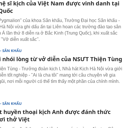
hệ sĩ kịch của Việt Nam được vinh danh tại
Quốc
Pygmalion" của khoa Sân khấu, Trường Đại học Sân khấu -
Hà Nội vừa ghi dấu ấn tại Liên hoan các trường đào tạo sân
 Á lần thứ 8 diễn ra ở Bắc Kinh (Trung Quốc), khi xuất sắc
 ''Vở diễn xuất sắc''.
- SÂN KHẤU
i nhói lòng từ vở diễn của NSƯT Thiện Tùng
n Tùng - Trưởng đoàn kịch I, Nhà hát Kịch Hà Nội vừa giới
iễn tốt nghiệp - "Ai là cha tôi" mang tới câu chuyện về gia
gũi, nơi mỗi người có thể tìm thấy một phần của chính mình.
- SÂN KHẤU
t huyền thoại kịch Anh được đánh thức
ơi thở Việt