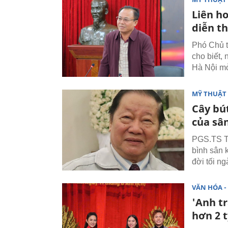
Liên h
diễn t
Phó Chủ 
cho biết,
Hà Nội mở
MỸ THUẬT 
Cây bú
của sâ
PGS.TS Tr
bình sân 
đời tối ng
VĂN HÓA - 
'Anh tr
hơn 2 