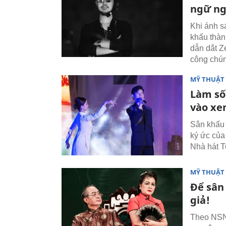
ngữ ng
Khi ánh s
khấu thàn
dẫn dắt Z
công chú
MỸ THUẬT 
Làm số
vào xe
Sân khấu 
ký ức của
Nhà hát Tu
MỸ THUẬT 
Để sân
giả!
Theo NSND