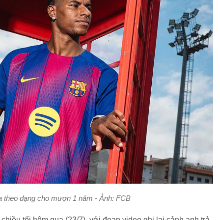
ca theo dạng cho mượn 1 năm - Ảnh: FCB
hiều tối hôm qua (23/7), với đoạn video ghi lại cảnh anh trả