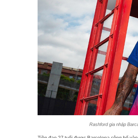
Rashford gia nhập Bar
Tiền đạo 27 tuổi được Barcelona công bố vào c