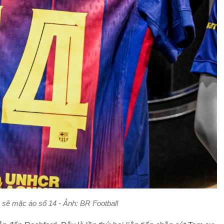
 sẽ mặc áo số 14 - Ảnh: BR Football