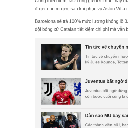
Cùng thời điểm, MU cũng gửi lời chúc may mắn
được cho mượn, sau khi phục vụ Aston Villa
Barcelona sẽ trả 100% mức lương khổng lồ 
đội bóng xứ Catalan tiết kiệm chi phí mà vẫn
Tin tức về chuyển 
Tin tức về chuyển như
ký Jules Kounde, Totte
Juventus bất ngờ d
Juventus bất ngờ dừng 
còn bước cuối cùng là 
Dàn sao MU bay san
Các thành viên MU, ba