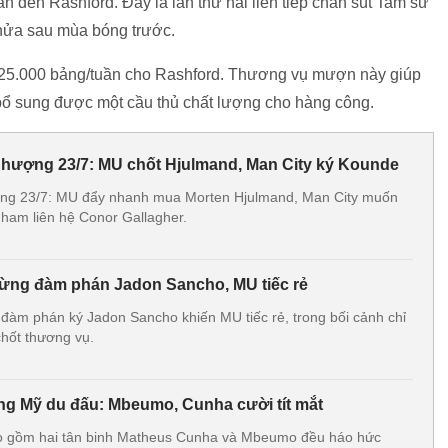
 đến Rashford. Đây là lần thứ hai liên tiếp chân sút Tam sư
 nửa sau mùa bóng trước.
325.000 bảng/tuần cho Rashford. Thương vụ mượn này giúp
 bổ sung được một cầu thủ chất lượng cho hàng công.
nhượng 23/7: MU chốt Hjulmand, Man City ký Kounde
ợng 23/7: MU đẩy nhanh mua Morten Hjulmand, Man City muốn
nham liên hệ Conor Gallagher.
ừng đàm phán Jadon Sancho, MU tiếc rẻ
đàm phán ký Jadon Sancho khiến MU tiếc rẻ, trong bối cảnh chỉ
chốt thương vụ.
g Mỹ du đấu: Mbeumo, Cunha cười tít mắt
o gồm hai tân binh Matheus Cunha và Mbeumo đều háo hức