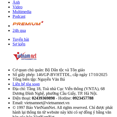
Ảnh
Video
Multimedia
Podcast
24h qua
Tuyến bài
Sự kiện
Cơ quan chủ quản: Bộ Dân tộc và Tôn giáo
Số giấy phép: 146/GP-BVHTTDL, cấp ngày 17/10/2025
Tổng biên tập: Nguyễn Văn Bá
Liên hệ tòa soạn
Địa chỉ: Tầng 18, Toà nhà Cục Viễn thông (VNTA), 68
Dương Đình Nghệ, phường Cầu Giấy, TP. Hà Nội.
Điện thoại:
02439369898
- Hotline:
0923457788
Email: vietnamnet@vietnamnet.vn
© 1997 Báo VietNamNet. All rights reserved. Chỉ được phát
hành lại thông tin từ website này khi có sự đồng ý bằng văn
bản của báo VietNamNet.