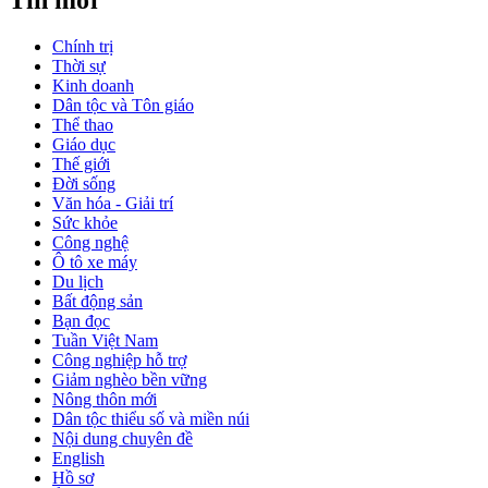
Tin mới
Chính trị
Thời sự
Kinh doanh
Dân tộc và Tôn giáo
Thể thao
Giáo dục
Thế giới
Đời sống
Văn hóa - Giải trí
Sức khỏe
Công nghệ
Ô tô xe máy
Du lịch
Bất động sản
Bạn đọc
Tuần Việt Nam
Công nghiệp hỗ trợ
Giảm nghèo bền vững
Nông thôn mới
Dân tộc thiểu số và miền núi
Nội dung chuyên đề
English
Hồ sơ