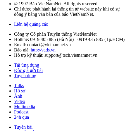
© 1997 Báo VietNamNet. All rights reserved.
Chỉ được phát hành lại thông tin từ website này khi có sự
đồng ý bằng văn bản của báo VietNamNet.
Liên hệ quảng cáo
Công ty Cổ phần Truyền thông VietNamNet
Hotline:
0919 405 885 (Hà Nội)
-
0919 435 885 (Tp.HCM)
Email: contact@vietnamnet.vn
Báo giá:
http://vads.vn
Hỗ trợ kỹ thuật: support@tech.vietnamnet.vn
Tải ứng dụng
Độc giả gửi bài
Tuyển dụng
Talks
Hồ sơ
Ảnh
Video
Multimedia
Podcast
24h qua
Tuyến bài