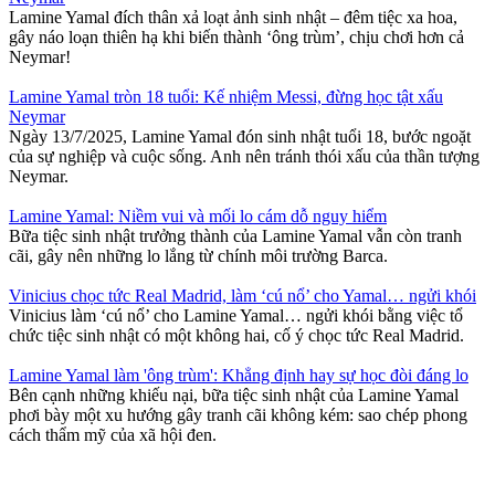
Lamine Yamal đích thân xả loạt ảnh sinh nhật – đêm tiệc xa hoa,
gây náo loạn thiên hạ khi biến thành ‘ông trùm’, chịu chơi hơn cả
Neymar!
Lamine Yamal tròn 18 tuổi: Kế nhiệm Messi, đừng học tật xấu
Neymar
Ngày 13/7/2025, Lamine Yamal đón sinh nhật tuổi 18, bước ngoặt
của sự nghiệp và cuộc sống. Anh nên tránh thói xấu của thần tượng
Neymar.
Lamine Yamal: Niềm vui và mối lo cám dỗ nguy hiểm
Bữa tiệc sinh nhật trưởng thành của Lamine Yamal vẫn còn tranh
cãi, gây nên những lo lắng từ chính môi trường Barca.
Vinicius chọc tức Real Madrid, làm ‘cú nổ’ cho Yamal… ngửi khói
Vinicius làm ‘cú nổ’ cho Lamine Yamal… ngửi khói bằng việc tổ
chức tiệc sinh nhật có một không hai, cố ý chọc tức Real Madrid.
Lamine Yamal làm 'ông trùm': Khẳng định hay sự học đòi đáng lo
Bên cạnh những khiếu nại, bữa tiệc sinh nhật của Lamine Yamal
phơi bày một xu hướng gây tranh cãi không kém: sao chép phong
cách thẩm mỹ của xã hội đen.