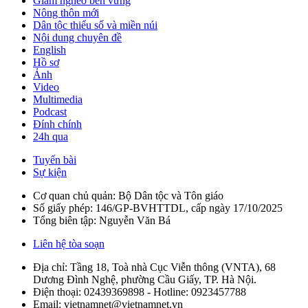
Giảm nghèo bền vững
Nông thôn mới
Dân tộc thiểu số và miền núi
Nội dung chuyên đề
English
Hồ sơ
Ảnh
Video
Multimedia
Podcast
Đính chính
24h qua
Tuyến bài
Sự kiện
Cơ quan chủ quản: Bộ Dân tộc và Tôn giáo
Số giấy phép: 146/GP-BVHTTDL, cấp ngày 17/10/2025
Tổng biên tập: Nguyễn Văn Bá
Liên hệ tòa soạn
Địa chỉ: Tầng 18, Toà nhà Cục Viễn thông (VNTA), 68
Dương Đình Nghệ, phường Cầu Giấy, TP. Hà Nội.
Điện thoại:
02439369898
- Hotline:
0923457788
Email: vietnamnet@vietnamnet.vn