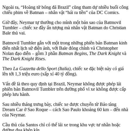
Ngoài ra, “Hoàng tử bóng đá Brazil” cũng tham dự nhiều buổi công
chiếu phim về Batman – nhân vật “hái ra tiền” của DC Comics.
Giờ đây, Neymar tự thưởng cho mình một bản sao của Batmovil
Tumbler – chiếc xe đầy ấn tượng mà nhân vật Batman do Christian
Bale thủ vai.
Batmovil Tumbler gắn với một trong những phiên bản Batman kinh
điển nhất lịch sử điện ảnh, với Bale đóng chính và Christopher
Nolan đạo diễn – gồm 3 phần
Batman Begins
,
The Dark Knight
và
The Dark Knight Rises
.
Theo
La Gazzetta dello Sport (Italia)
, chiếc xe đặc biệt này có giá
lên tới 1,3 triệu euro (xấp xỉ 40 tỷ đồng).
Vấn đề là theo quy định tại Brazil, Neymar không được phép lái
phiên bản Batmovil Tumbler trên đường phố vì xe không được cấp
phép lưu hành.
Sau nhiều tháng trưng bày, chiếc xe được chuyển từ Bảo tàng
Dream Car ở Sao Roque – cách Sao Paulo khoảng 60 km – đến nhà
của Neymar.
Cầu thủ của Santos chỉ có thể lái xe trong khu vực tư nhân hoặc
đường đua khép kín.