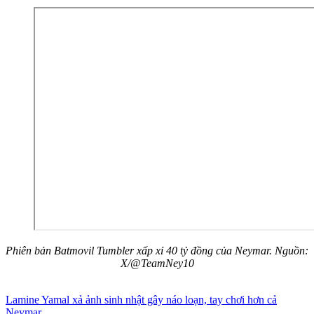
Phiên bản Batmovil Tumbler xấp xỉ 40 tỷ đồng của Neymar. Nguồn:
X/@TeamNey10
Lamine Yamal xả ảnh sinh nhật gây náo loạn, tay chơi hơn cả
Neymar