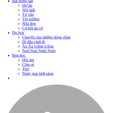
Bất động sản
Dự án
Nội thất
Tư vấn
Thị trường
Nhà đẹp
Cơ hội an cư
Du lịch
Chuyện của những dòng sông
Đi đâu chơi đi
Ăn Ăn Uống Uống
Ngủ Ngủ Nghỉ Nghỉ
Bạn đọc
Hồi âm
Chia sẻ
Thơ
Ngày mai tươi sáng