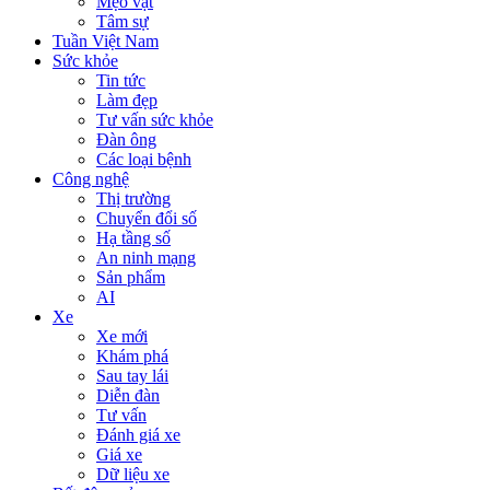
Mẹo vặt
Tâm sự
Tuần Việt Nam
Sức khỏe
Tin tức
Làm đẹp
Tư vấn sức khỏe
Đàn ông
Các loại bệnh
Công nghệ
Thị trường
Chuyển đổi số
Hạ tầng số
An ninh mạng
Sản phẩm
AI
Xe
Xe mới
Khám phá
Sau tay lái
Diễn đàn
Tư vấn
Đánh giá xe
Giá xe
Dữ liệu xe