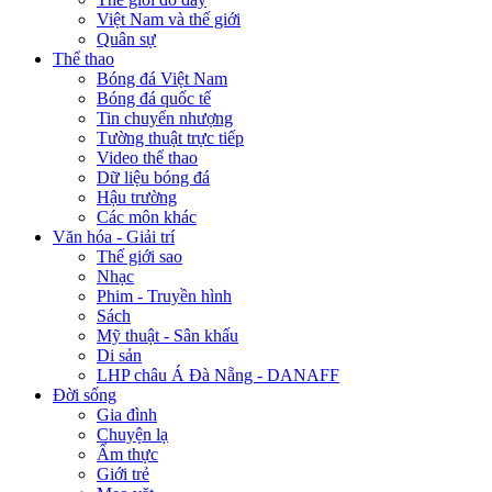
Việt Nam và thế giới
Quân sự
Thể thao
Bóng đá Việt Nam
Bóng đá quốc tế
Tin chuyển nhượng
Tường thuật trực tiếp
Video thể thao
Dữ liệu bóng đá
Hậu trường
Các môn khác
Văn hóa - Giải trí
Thế giới sao
Nhạc
Phim - Truyền hình
Sách
Mỹ thuật - Sân khấu
Di sản
LHP châu Á Đà Nẵng - DANAFF
Đời sống
Gia đình
Chuyện lạ
Ẩm thực
Giới trẻ