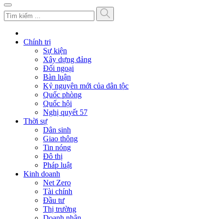
Chính trị
Sự kiện
Xây dựng đảng
Đối ngoại
Bàn luận
Kỷ nguyên mới của dân tộc
Quốc phòng
Quốc hội
Nghị quyết 57
Thời sự
Dân sinh
Giao thông
Tin nóng
Đô thị
Pháp luật
Kinh doanh
Net Zero
Tài chính
Đầu tư
Thị trường
Doanh nhân