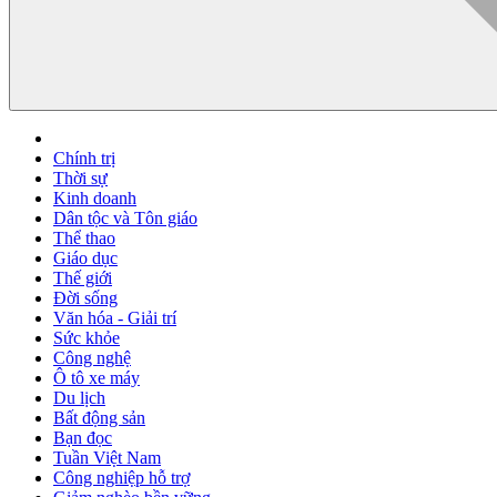
Chính trị
Thời sự
Kinh doanh
Dân tộc và Tôn giáo
Thể thao
Giáo dục
Thế giới
Đời sống
Văn hóa - Giải trí
Sức khỏe
Công nghệ
Ô tô xe máy
Du lịch
Bất động sản
Bạn đọc
Tuần Việt Nam
Công nghiệp hỗ trợ