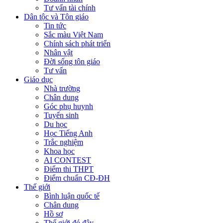
Tư vấn tài chính
Dân tộc và Tôn giáo
Tin tức
Sắc màu Việt Nam
Chính sách phát triển
Nhân vật
Đời sống tôn giáo
Tư vấn
Giáo dục
Nhà trường
Chân dung
Góc phụ huynh
Tuyển sinh
Du học
Học Tiếng Anh
Trắc nghiệm
Khoa học
AI CONTEST
Điểm thi THPT
Điểm chuẩn CĐ-ĐH
Thế giới
Bình luận quốc tế
Chân dung
Hồ sơ
Thế giới đó đây