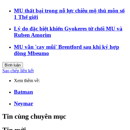
MU thất bại trong nỗ lực chiêu mộ thủ môn số
1 Thế giới
Lý do đặc biệt khiến Gyokeres từ chối MU và
Ruben Amorim
MU vẫn 'cay mũi' Brentford sau khi ký hợp
đồng Mbeumo
Bình luận
Sao chép liên kết
Xem thêm về:
Batman
Neymar
Tin cùng chuyên mục