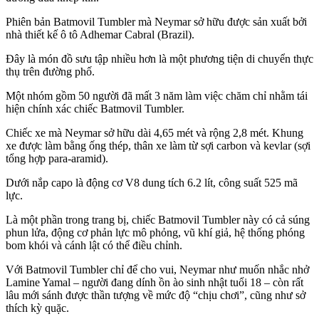
Phiên bản Batmovil Tumbler mà Neymar sở hữu được sản xuất bởi
nhà thiết kế ô tô Adhemar Cabral (Brazil).
Đây là món đồ sưu tập nhiều hơn là một phương tiện di chuyển thực
thụ trên đường phố.
Một nhóm gồm 50 người đã mất 3 năm làm việc chăm chỉ nhằm tái
hiện chính xác chiếc Batmovil Tumbler.
Chiếc xe mà Neymar sở hữu dài 4,65 mét và rộng 2,8 mét. Khung
xe được làm bằng ống thép, thân xe làm từ sợi carbon và kevlar (sợi
tổng hợp para-aramid).
Dưới nắp capo là động cơ V8 dung tích 6.2 lít, công suất 525 mã
lực.
Là một phần trong trang bị, chiếc Batmovil Tumbler này có cả súng
phun lửa, động cơ phản lực mô phỏng, vũ khí giả, hệ thống phóng
bom khói và cánh lật có thể điều chỉnh.
Với Batmovil Tumbler chỉ để cho vui, Neymar như muốn nhắc nhở
Lamine Yamal – người đang dính ồn ào sinh nhật tuổi 18 – còn rất
lâu mới sánh được thần tượng về mức độ “chịu chơi”, cũng như sở
thích kỳ quặc.