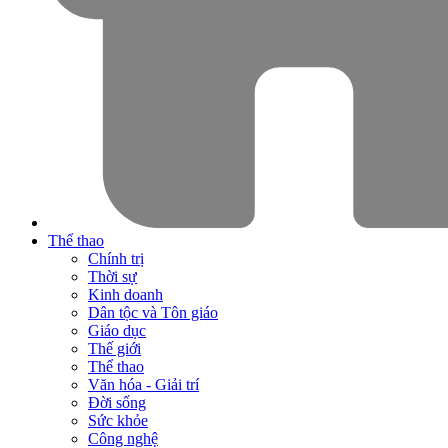
Thể thao
Chính trị
Thời sự
Kinh doanh
Dân tộc và Tôn giáo
Giáo dục
Thế giới
Thể thao
Văn hóa - Giải trí
Đời sống
Sức khỏe
Công nghệ