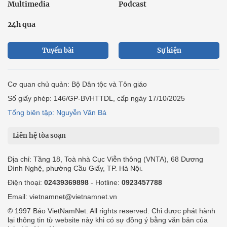
Multimedia
Podcast
24h qua
Tuyến bài
Sự kiện
Cơ quan chủ quản: Bộ Dân tộc và Tôn giáo
Số giấy phép: 146/GP-BVHTTDL, cấp ngày 17/10/2025
Tổng biên tập: Nguyễn Văn Bá
Liên hệ tòa soạn
Địa chỉ: Tầng 18, Toà nhà Cục Viễn thông (VNTA), 68 Dương
Đình Nghệ, phường Cầu Giấy, TP. Hà Nội.
Điện thoại:
02439369898
- Hotline:
0923457788
Email: vietnamnet@vietnamnet.vn
© 1997 Báo VietNamNet. All rights reserved. Chỉ được phát hành
lại thông tin từ website này khi có sự đồng ý bằng văn bản của