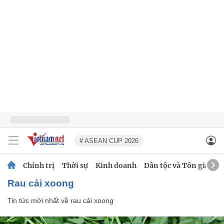
# ASEAN CUP 2026
Chính trị
Thời sự
Kinh doanh
Dân tộc và Tôn giáo
rau cải xoong
Tin tức mới nhất về
rau cải xoong