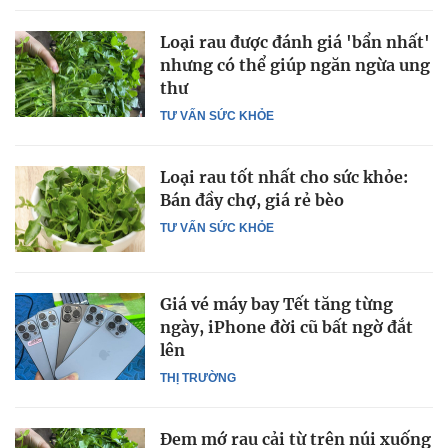
Loại rau được đánh giá 'bẩn nhất'
nhưng có thể giúp ngăn ngừa ung
thư
TƯ VẤN SỨC KHỎE
Loại rau tốt nhất cho sức khỏe:
Bán đầy chợ, giá rẻ bèo
TƯ VẤN SỨC KHỎE
Giá vé máy bay Tết tăng từng
ngày, iPhone đời cũ bất ngờ đắt
lên
THỊ TRƯỜNG
Đem mớ rau cải từ trên núi xuống