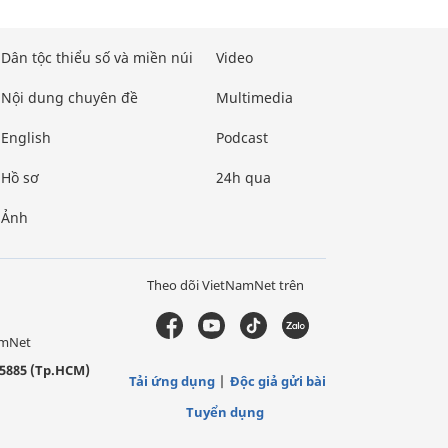
Dân tộc thiểu số và miền núi
Video
Nội dung chuyên đề
Multimedia
English
Podcast
Hồ sơ
24h qua
Ảnh
Theo dõi VietNamNet trên
amNet
5885 (Tp.HCM)
Tải ứng dụng
Độc giả gửi bài
Tuyển dụng