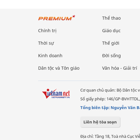
Thể thao
Chính trị
Giáo dục
Thời sự
Thế giới
Kinh doanh
Đời sống
Dân tộc và Tôn giáo
Văn hóa - Giải trí
Cơ quan chủ quản: Bộ Dân tộc v
Số giấy phép: 146/GP-BVHTTDL,
Tổng biên tập: Nguyễn Văn B
Liên hệ tòa soạn
Địa chỉ: Tầng 18, Toà nhà Cục 