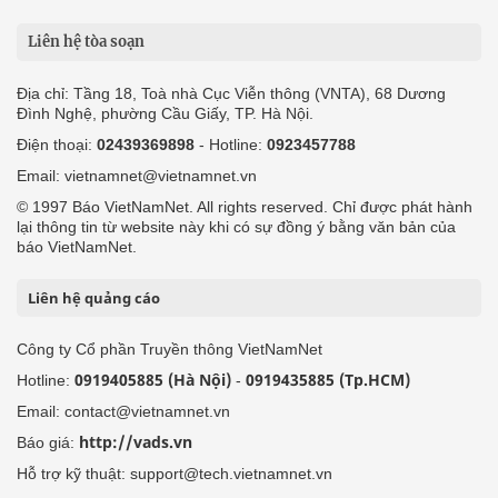
Liên hệ tòa soạn
Địa chỉ: Tầng 18, Toà nhà Cục Viễn thông (VNTA), 68 Dương
Đình Nghệ, phường Cầu Giấy, TP. Hà Nội.
Điện thoại:
02439369898
- Hotline:
0923457788
Email: vietnamnet@vietnamnet.vn
© 1997 Báo VietNamNet. All rights reserved. Chỉ được phát hành
lại thông tin từ website này khi có sự đồng ý bằng văn bản của
báo VietNamNet.
Liên hệ quảng cáo
Công ty Cổ phần Truyền thông VietNamNet
0919405885 (Hà Nội)
0919435885 (Tp.HCM)
Hotline:
-
Email: contact@vietnamnet.vn
http://vads.vn
Báo giá:
Hỗ trợ kỹ thuật: support@tech.vietnamnet.vn