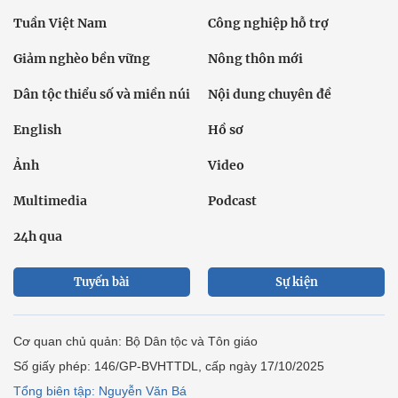
Tuần Việt Nam
Công nghiệp hỗ trợ
Giảm nghèo bền vững
Nông thôn mới
Dân tộc thiểu số và miền núi
Nội dung chuyên đề
English
Hồ sơ
Ảnh
Video
Multimedia
Podcast
24h qua
Tuyến bài
Sự kiện
Cơ quan chủ quản: Bộ Dân tộc và Tôn giáo
Số giấy phép: 146/GP-BVHTTDL, cấp ngày 17/10/2025
Tổng biên tập: Nguyễn Văn Bá