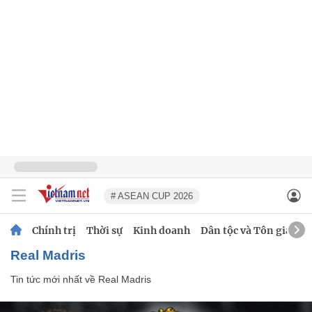
# ASEAN CUP 2026
Chính trị
Thời sự
Kinh doanh
Dân tộc và Tôn giáo
Real Madris
Tin tức mới nhất về
Real Madris