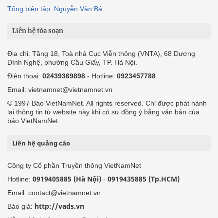
Tổng biên tập: Nguyễn Văn Bá
Liên hệ tòa soạn
Địa chỉ: Tầng 18, Toà nhà Cục Viễn thông (VNTA), 68 Dương
Đình Nghệ, phường Cầu Giấy, TP. Hà Nội.
Điện thoại:
02439369898
- Hotline:
0923457788
Email: vietnamnet@vietnamnet.vn
© 1997 Báo VietNamNet. All rights reserved. Chỉ được phát hành
lại thông tin từ website này khi có sự đồng ý bằng văn bản của
báo VietNamNet.
Liên hệ quảng cáo
Công ty Cổ phần Truyền thông VietNamNet
0919405885 (Hà Nội)
0919435885 (Tp.HCM)
Hotline:
-
Email: contact@vietnamnet.vn
http://vads.vn
Báo giá: