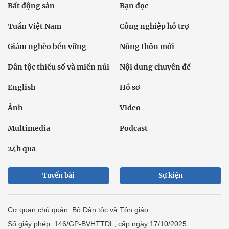
Bất động sản
Bạn đọc
Tuần Việt Nam
Công nghiệp hỗ trợ
Giảm nghèo bền vững
Nông thôn mới
Dân tộc thiểu số và miền núi
Nội dung chuyên đề
English
Hồ sơ
Ảnh
Video
Multimedia
Podcast
24h qua
Tuyến bài
Sự kiện
Cơ quan chủ quản: Bộ Dân tộc và Tôn giáo
Số giấy phép: 146/GP-BVHTTDL, cấp ngày 17/10/2025