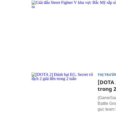
THỊ TRƯỜ
[DOTA 2
trong 
(GameSao)
Battle Gro
gục team 