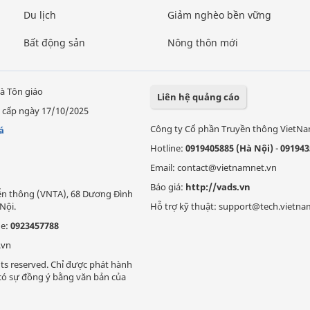
Du lịch
Giảm nghèo bền vững
Bất động sản
Nông thôn mới
à Tôn giáo
Liên hệ quảng cáo
 cấp ngày 17/10/2025
Công ty Cổ phần Truyền thông VietN
á
Hotline:
0919405885 (Hà Nội)
-
091943
Email: contact@vietnamnet.vn
Báo giá:
http://vads.vn
Viễn thông (VNTA), 68 Dương Đình
Nội.
Hỗ trợ kỹ thuật: support@tech.vietna
ne:
0923457788
.vn
ts reserved. Chỉ được phát hành
i có sự đồng ý bằng văn bản của