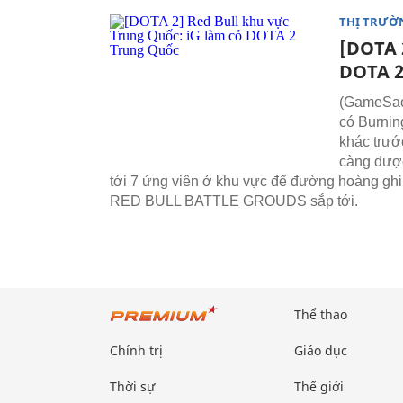
THỊ TRƯỜ
[DOTA 
DOTA 2
(GameSao) 
có Burnin
khác trướ
càng được
tới 7 ứng viên ở khu vực để đường hoàng ghi
RED BULL BATTLE GROUDS sắp tới.
Thể thao
Chính trị
Giáo dục
Thời sự
Thế giới