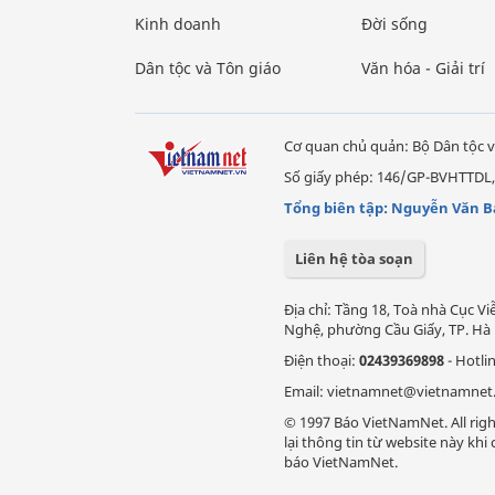
Kinh doanh
Đời sống
Dân tộc và Tôn giáo
Văn hóa - Giải trí
Cơ quan chủ quản: Bộ Dân tộc v
Số giấy phép: 146/GP-BVHTTDL,
Tổng biên tập: Nguyễn Văn B
Liên hệ tòa soạn
Địa chỉ: Tầng 18, Toà nhà Cục 
Nghệ, phường Cầu Giấy, TP. Hà 
Điện thoại:
02439369898
- Hotli
Email: vietnamnet@vietnamnet
© 1997 Báo VietNamNet. All righ
lại thông tin từ website này kh
báo VietNamNet.