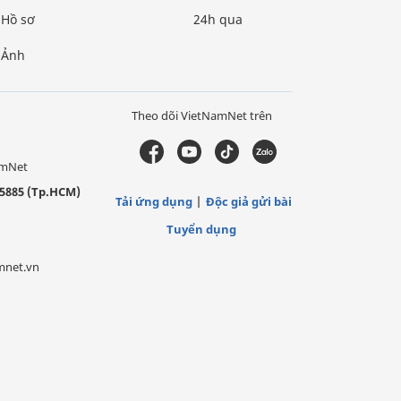
Hồ sơ
24h qua
Ảnh
Theo dõi VietNamNet trên
amNet
5885 (Tp.HCM)
Tải ứng dụng
Độc giả gửi bài
Tuyển dụng
mnet.vn