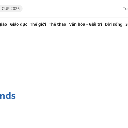
 CUP 2026
Tu
giáo
Giáo dục
Thế giới
Thể thao
Văn hóa - Giải trí
Đời sống
S
unds