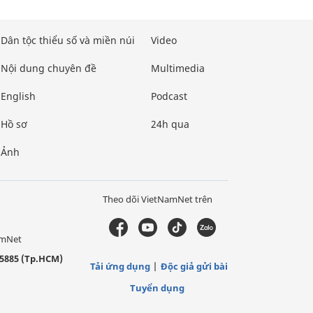
Dân tộc thiểu số và miền núi
Video
Nội dung chuyên đề
Multimedia
English
Podcast
Hồ sơ
24h qua
Ảnh
Theo dõi VietNamNet trên
amNet
5885 (Tp.HCM)
Tải ứng dụng
Độc giả gửi bài
Tuyển dụng