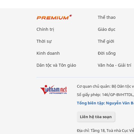
Thể thao
Chính trị
Giáo dục
Thời sự
Thế giới
Kinh doanh
Đời sống
Dân tộc và Tôn giáo
Văn hóa - Giải trí
Cơ quan chủ quản: Bộ Dân tộc v
Số giấy phép: 146/GP-BVHTTDL,
Tổng biên tập: Nguyễn Văn B
Liên hệ tòa soạn
Địa chỉ: Tầng 18, Toà nhà Cục 