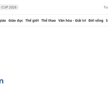
 CUP 2026
Tu
giáo
Giáo dục
Thế giới
Thể thao
Văn hóa - Giải trí
Đời sống
S
n