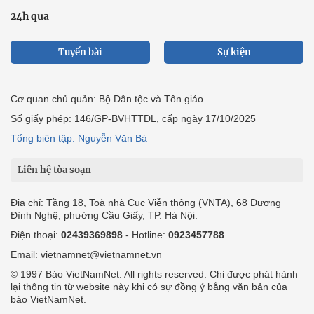
24h qua
Tuyến bài
Sự kiện
Cơ quan chủ quản: Bộ Dân tộc và Tôn giáo
Số giấy phép: 146/GP-BVHTTDL, cấp ngày 17/10/2025
Tổng biên tập: Nguyễn Văn Bá
Liên hệ tòa soạn
Địa chỉ: Tầng 18, Toà nhà Cục Viễn thông (VNTA), 68 Dương
Đình Nghệ, phường Cầu Giấy, TP. Hà Nội.
Điện thoại:
02439369898
- Hotline:
0923457788
Email: vietnamnet@vietnamnet.vn
© 1997 Báo VietNamNet. All rights reserved. Chỉ được phát hành
lại thông tin từ website này khi có sự đồng ý bằng văn bản của
báo VietNamNet.