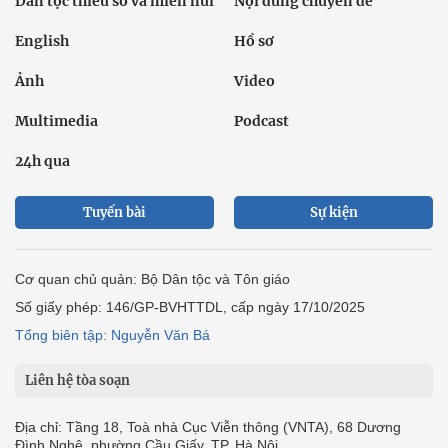
Dân tộc thiểu số và miền núi
Nội dung chuyên đề
English
Hồ sơ
Ảnh
Video
Multimedia
Podcast
24h qua
Tuyến bài
Sự kiện
Cơ quan chủ quản: Bộ Dân tộc và Tôn giáo
Số giấy phép: 146/GP-BVHTTDL, cấp ngày 17/10/2025
Tổng biên tập: Nguyễn Văn Bá
Liên hệ tòa soạn
Địa chỉ: Tầng 18, Toà nhà Cục Viễn thông (VNTA), 68 Dương
Đình Nghệ, phường Cầu Giấy, TP. Hà Nội.