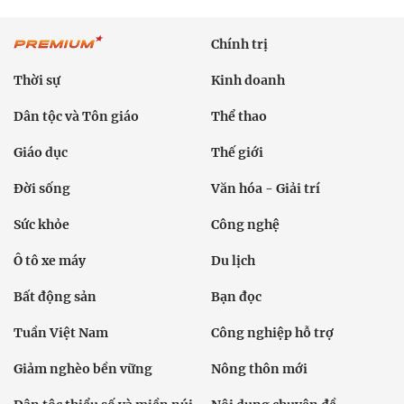
Chính trị
Thời sự
Kinh doanh
Dân tộc và Tôn giáo
Thể thao
Giáo dục
Thế giới
Đời sống
Văn hóa - Giải trí
Sức khỏe
Công nghệ
Ô tô xe máy
Du lịch
Bất động sản
Bạn đọc
Tuần Việt Nam
Công nghiệp hỗ trợ
Giảm nghèo bền vững
Nông thôn mới