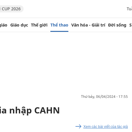
 CUP 2026
Tu
giáo
Giáo dục
Thế giới
Thể thao
Văn hóa - Giải trí
Đời sống
S
thứ bảy, 06/04/2024 - 17:55
gia nhập CAHN
Xem các bài viết của tác giả