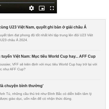
cùng U23 Việt Nam, quyết ghi bàn ở giải châu Á
uyết tâm đạt phong độ tốt nhất khi tập trung lên đội U23 Việt
 U23 châu Á 2024.
 tuyển Việt Nam: Mục tiêu World Cup hay... AFF Cup
oussier, VFF sẽ kiên định với mục tiêu World Cup hay trở lại với
vực như AFF Cup?
' là chuyện bình thường'
nh Tú, những cầu thủ trẻ như Đình Bắc có diễn biến tâm lý
được giáo dục, uốn nắn để có nhận thức đúng.