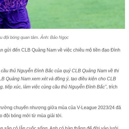
u đội bóng quan tâm. Ảnh: Bảo Ngọc
văn gửi đến CLB Quảng Nam về việc chiêu mộ tiền đạo Đình
cầu thủ Nguyễn Đình Bắc của quý CLB Quảng Nam về thi
CLB Quảng Nam xem xét và đồng ý, tạo điều kiện cho CLB
g, tiếp xúc, làm việc cùng cầu thủ Nguyễn Đình Bắc",
trích
ị trường chuyển nhượng giữa mùa của V-League 2023/24 đã
o đội bóng mới từ mùa giải tới.
ên sân cỏ lẫn cuộc sống. Anh có bàn thắng để đời vào lưới