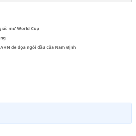
 giấc mơ World Cup
ắng
CAHN đe dọa ngôi đầu của Nam Định