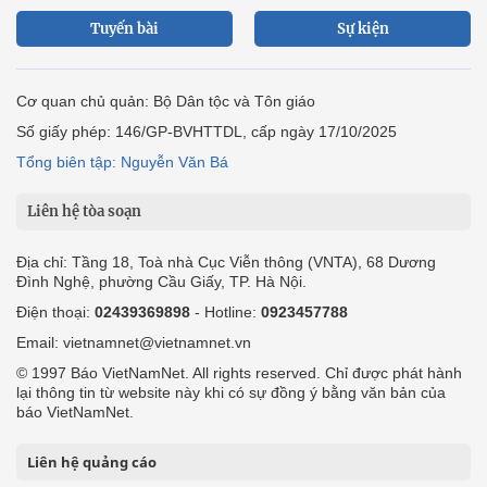
Tuyến bài
Sự kiện
Cơ quan chủ quản: Bộ Dân tộc và Tôn giáo
Số giấy phép: 146/GP-BVHTTDL, cấp ngày 17/10/2025
Tổng biên tập: Nguyễn Văn Bá
Liên hệ tòa soạn
Địa chỉ: Tầng 18, Toà nhà Cục Viễn thông (VNTA), 68 Dương
Đình Nghệ, phường Cầu Giấy, TP. Hà Nội.
Điện thoại:
02439369898
- Hotline:
0923457788
Email: vietnamnet@vietnamnet.vn
© 1997 Báo VietNamNet. All rights reserved. Chỉ được phát hành
lại thông tin từ website này khi có sự đồng ý bằng văn bản của
báo VietNamNet.
Liên hệ quảng cáo