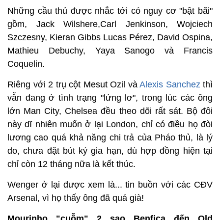
Những cầu thủ được nhắc tới có nguy cơ "bật bãi"
gồm, Jack Wilshere,Carl Jenkinson, Wojciech
Szczesny, Kieran Gibbs Lucas Pérez, David Ospina,
Mathieu Debuchy, Yaya Sanogo và Francis
Coquelin.
Riêng với 2 trụ cột Mesut Ozil và
Alexis Sanchez
thì
vẫn đang ở tình trạng "lửng lơ", trong lúc các ông
lớn Man City, Chelsea đều theo dõi rất sát. Bộ đôi
này dĩ nhiên muốn ở lại London, chỉ có điều họ đòi
lương cao quá khả năng chi trả của Pháo thủ, là lý
do, chưa đặt bút ký gia hạn, dù hợp đồng hiện tại
chỉ còn 12 tháng nữa là kết thúc.
Wenger ở lại được xem là... tin buồn với các CĐV
Arsenal, vì họ thấy ông đã quá già!
Mourinho "cuỗm" 2 sao Benfica đến Old