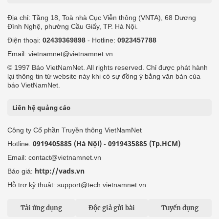
Địa chỉ: Tầng 18, Toà nhà Cục Viễn thông (VNTA), 68 Dương
Đình Nghệ, phường Cầu Giấy, TP. Hà Nội.
Điện thoại:
02439369898
- Hotline:
0923457788
Email: vietnamnet@vietnamnet.vn
© 1997 Báo VietNamNet. All rights reserved. Chỉ được phát hành
lại thông tin từ website này khi có sự đồng ý bằng văn bản của
báo VietNamNet.
Liên hệ quảng cáo
Công ty Cổ phần Truyền thông VietNamNet
0919405885 (Hà Nội)
0919435885 (Tp.HCM)
Hotline:
-
Email: contact@vietnamnet.vn
http://vads.vn
Báo giá:
Hỗ trợ kỹ thuật: support@tech.vietnamnet.vn
Tải ứng dụng
Độc giả gửi bài
Tuyển dụng