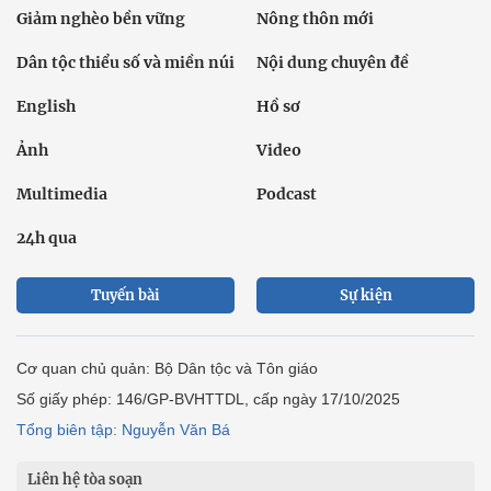
Giảm nghèo bền vững
Nông thôn mới
Dân tộc thiểu số và miền núi
Nội dung chuyên đề
English
Hồ sơ
Ảnh
Video
Multimedia
Podcast
24h qua
Tuyến bài
Sự kiện
Cơ quan chủ quản: Bộ Dân tộc và Tôn giáo
Số giấy phép: 146/GP-BVHTTDL, cấp ngày 17/10/2025
Tổng biên tập: Nguyễn Văn Bá
Liên hệ tòa soạn