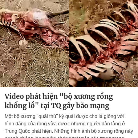
Video phát hiện "bộ xương rồng
khổng lồ" tại TQ gây bão mạng
Một bộ xương "quái thú" kỳ quái được cho là giống với
hình dáng của rồng vừa được những người dân làng ở
Trung Quốc phát hiện. Những hình ảnh bộ xương rồng này