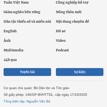
Tuần Việt Nam
Công nghiệp hỗ trợ
Giảm nghèo bền vững
Nông thôn mới
Dân tộc thiểu số và miền núi
Nội dung chuyên đề
English
Hồ sơ
Ảnh
Video
Multimedia
Podcast
24h qua
Tuyến bài
Sự kiện
Cơ quan chủ quản: Bộ Dân tộc và Tôn giáo
Số giấy phép: 146/GP-BVHTTDL, cấp ngày 17/10/2025
Tổng biên tập: Nguyễn Văn Bá