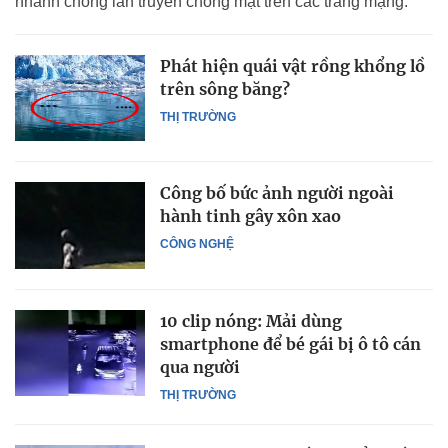
nhanh chóng lan truyền chóng mặt trên các trang mạng.
Phát hiện quái vật rồng khổng lồ
trên sông băng?
THỊ TRƯỜNG
Công bố bức ảnh người ngoài
hành tinh gây xôn xao
CÔNG NGHỆ
10 clip nóng: Mải dùng
smartphone để bé gái bị ô tô cán
qua người
THỊ TRƯỜNG