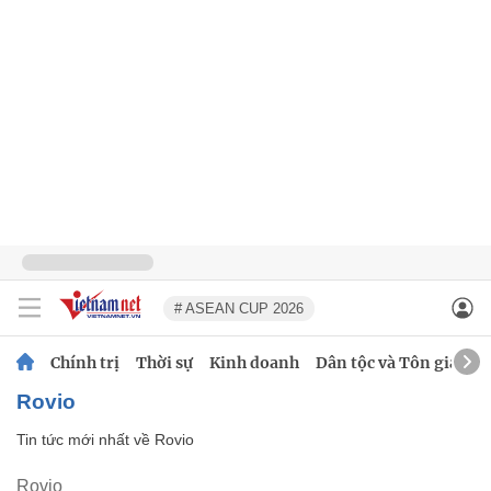
# ASEAN CUP 2026
Chính trị
Thời sự
Kinh doanh
Dân tộc và Tôn giáo
Rovio
Tin tức mới nhất về
Rovio
Rovio