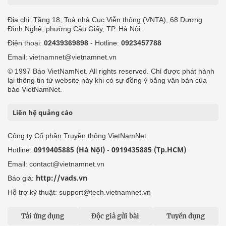
Địa chỉ: Tầng 18, Toà nhà Cục Viễn thông (VNTA), 68 Dương
Đình Nghệ, phường Cầu Giấy, TP. Hà Nội.
Điện thoại:
02439369898
- Hotline:
0923457788
Email: vietnamnet@vietnamnet.vn
© 1997 Báo VietNamNet. All rights reserved. Chỉ được phát hành
lại thông tin từ website này khi có sự đồng ý bằng văn bản của
báo VietNamNet.
Liên hệ quảng cáo
Công ty Cổ phần Truyền thông VietNamNet
0919405885 (Hà Nội)
0919435885 (Tp.HCM)
Hotline:
-
Email: contact@vietnamnet.vn
http://vads.vn
Báo giá:
Hỗ trợ kỹ thuật: support@tech.vietnamnet.vn
Tải ứng dụng
Độc giả gửi bài
Tuyển dụng