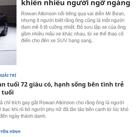
khiến nhiều người ngỡ ngàng
Rowan Atkinson nổi tiếng qua vai diễn Mr Bean,
nhưng ít người biết rằng ông cũng là một người
đam mê ô tô cuồng nhiệt. Bộ sưu tập xe của ông
gồm nhiều mâu xe khác nhau, từ xe thể thao cổ
điển cho đến xe SUV hạng sang.
GIẢI TRÍ
n tuổi 72 giàu có, hạnh sống bên tình trẻ
 tuổi
ã chỉ trích gay gắt Rowan Atkinson cho rằng ông là người
ệ bạc khi rũ bỏ người phụ nữ đã tần tảo bên cạnh từ lúc khó
đến ngày thành danh.
UYỀN HÌNH