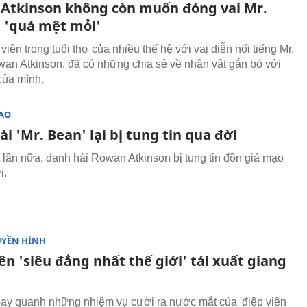
Atkinson không còn muốn đóng vai Mr.
ì 'quá mệt mỏi'
iên trong tuổi thơ của nhiều thế hệ với vai diễn nổi tiếng Mr.
an Atkinson, đã có những chia sẻ về nhân vật gắn bó với
của mình.
SAO
i 'Mr. Bean' lại bị tung tin qua đời
lần nữa, danh hài Rowan Atkinson bị tung tin đồn giả mạo
i.
UYỀN HÌNH
ên 'siêu đẳng nhất thế giới' tái xuất giang
ay quanh những nhiệm vụ cười ra nước mắt của 'điệp viên