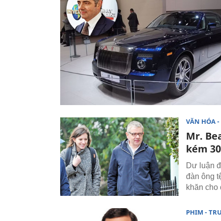
VĂN HÓA - 
Mr. Bea
kém 30
Dư luận đ
đàn ông t
khăn cho 
PHIM - TR