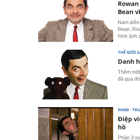
Rowan 
Bean v
Nam diễn v
Bean, Row
hình ảnh 
THẾ GIỚI 
Danh hà
Thêm một 
đã qua đờ
PHIM - TR
Điệp vi
hồ
Phần 3 xo