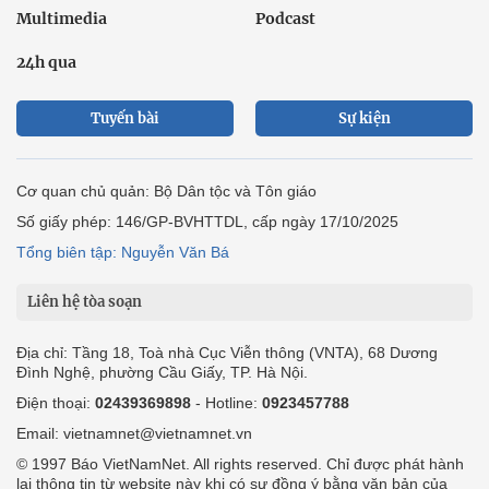
Multimedia
Podcast
24h qua
Tuyến bài
Sự kiện
Cơ quan chủ quản: Bộ Dân tộc và Tôn giáo
Số giấy phép: 146/GP-BVHTTDL, cấp ngày 17/10/2025
Tổng biên tập: Nguyễn Văn Bá
Liên hệ tòa soạn
Địa chỉ: Tầng 18, Toà nhà Cục Viễn thông (VNTA), 68 Dương
Đình Nghệ, phường Cầu Giấy, TP. Hà Nội.
Điện thoại:
02439369898
- Hotline:
0923457788
Email: vietnamnet@vietnamnet.vn
© 1997 Báo VietNamNet. All rights reserved. Chỉ được phát hành
lại thông tin từ website này khi có sự đồng ý bằng văn bản của