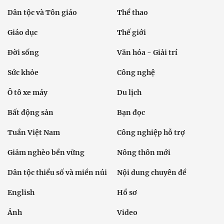
Dân tộc và Tôn giáo
Thể thao
Giáo dục
Thế giới
Đời sống
Văn hóa - Giải trí
Sức khỏe
Công nghệ
Ô tô xe máy
Du lịch
Bất động sản
Bạn đọc
Tuần Việt Nam
Công nghiệp hỗ trợ
Giảm nghèo bền vững
Nông thôn mới
Dân tộc thiểu số và miền núi
Nội dung chuyên đề
English
Hồ sơ
Ảnh
Video