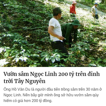
Vườn sâm Ngọc Linh 200 tỷ trên đỉnh
trời Tây Nguyên
Ông Hồ Văn Du là người đầu tiên trồng sâm trên 30 năm ở
Ngọc Linh. Nên bây giờ mình ông sở hữu vườn sâm qúy
hiếm có giá hơn 200 tỷ đồng.