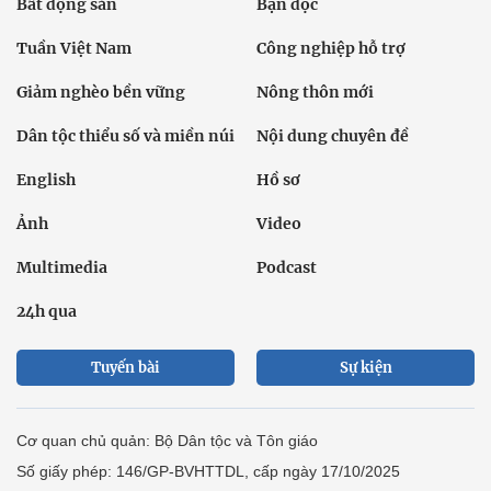
Bất động sản
Bạn đọc
Tuần Việt Nam
Công nghiệp hỗ trợ
Giảm nghèo bền vững
Nông thôn mới
Dân tộc thiểu số và miền núi
Nội dung chuyên đề
English
Hồ sơ
Ảnh
Video
Multimedia
Podcast
24h qua
Tuyến bài
Sự kiện
Cơ quan chủ quản: Bộ Dân tộc và Tôn giáo
Số giấy phép: 146/GP-BVHTTDL, cấp ngày 17/10/2025