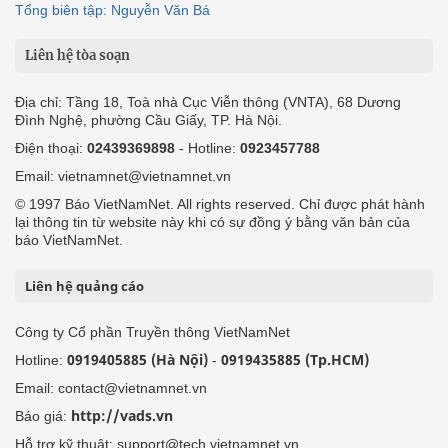
Tổng biên tập: Nguyễn Văn Bá
Liên hệ tòa soạn
Địa chỉ: Tầng 18, Toà nhà Cục Viễn thông (VNTA), 68 Dương
Đình Nghệ, phường Cầu Giấy, TP. Hà Nội.
Điện thoại:
02439369898
- Hotline:
0923457788
Email: vietnamnet@vietnamnet.vn
© 1997 Báo VietNamNet. All rights reserved. Chỉ được phát hành
lại thông tin từ website này khi có sự đồng ý bằng văn bản của
báo VietNamNet.
Liên hệ quảng cáo
Công ty Cổ phần Truyền thông VietNamNet
0919405885 (Hà Nội)
0919435885 (Tp.HCM)
Hotline:
-
Email: contact@vietnamnet.vn
http://vads.vn
Báo giá:
Hỗ trợ kỹ thuật: support@tech.vietnamnet.vn