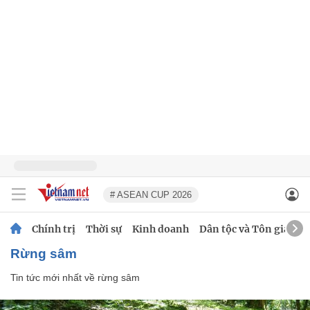
# ASEAN CUP 2026
Chính trị
Thời sự
Kinh doanh
Dân tộc và Tôn giáo
rừng sâm
Tin tức mới nhất về
rừng sâm