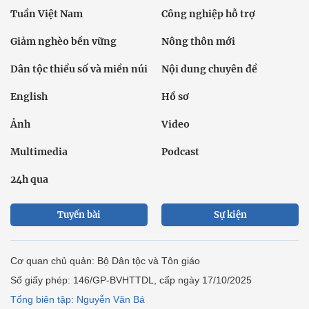
Tuần Việt Nam
Công nghiệp hỗ trợ
Giảm nghèo bền vững
Nông thôn mới
Dân tộc thiểu số và miền núi
Nội dung chuyên đề
English
Hồ sơ
Ảnh
Video
Multimedia
Podcast
24h qua
Tuyến bài
Sự kiện
Cơ quan chủ quản: Bộ Dân tộc và Tôn giáo
Số giấy phép: 146/GP-BVHTTDL, cấp ngày 17/10/2025
Tổng biên tập: Nguyễn Văn Bá