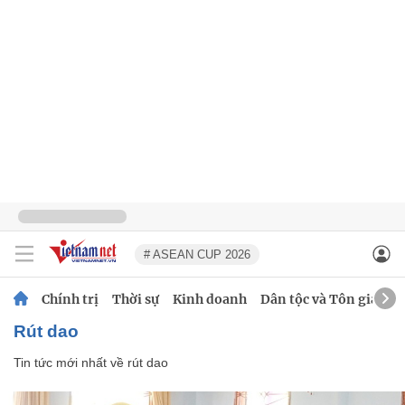
# ASEAN CUP 2026
Chính trị
Thời sự
Kinh doanh
Dân tộc và Tôn giáo
rút dao
Tin tức mới nhất về
rút dao