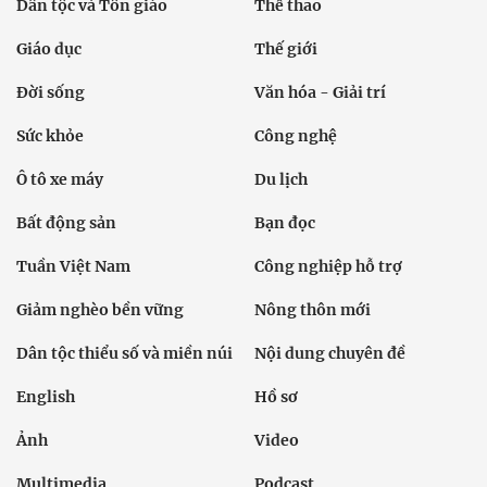
Dân tộc và Tôn giáo
Thể thao
Giáo dục
Thế giới
Đời sống
Văn hóa - Giải trí
Sức khỏe
Công nghệ
Ô tô xe máy
Du lịch
Bất động sản
Bạn đọc
Tuần Việt Nam
Công nghiệp hỗ trợ
Giảm nghèo bền vững
Nông thôn mới
Dân tộc thiểu số và miền núi
Nội dung chuyên đề
English
Hồ sơ
Ảnh
Video
Multimedia
Podcast