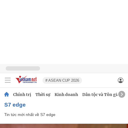
# ASEAN CUP 2026
Chính trị
Thời sự
Kinh doanh
Dân tộc và Tôn giáo
S7 edge
Tin tức mới nhất về
S7 edge