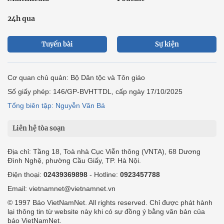
24h qua
Tuyến bài
Sự kiện
Cơ quan chủ quản: Bộ Dân tộc và Tôn giáo
Số giấy phép: 146/GP-BVHTTDL, cấp ngày 17/10/2025
Tổng biên tập: Nguyễn Văn Bá
Liên hệ tòa soạn
Địa chỉ: Tầng 18, Toà nhà Cục Viễn thông (VNTA), 68 Dương
Đình Nghệ, phường Cầu Giấy, TP. Hà Nội.
Điện thoại:
02439369898
- Hotline:
0923457788
Email: vietnamnet@vietnamnet.vn
© 1997 Báo VietNamNet. All rights reserved. Chỉ được phát hành
lại thông tin từ website này khi có sự đồng ý bằng văn bản của
báo VietNamNet.