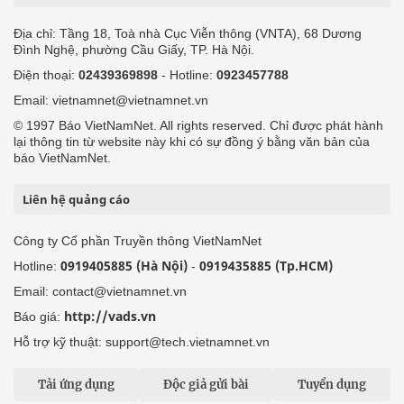
Địa chỉ: Tầng 18, Toà nhà Cục Viễn thông (VNTA), 68 Dương
Đình Nghệ, phường Cầu Giấy, TP. Hà Nội.
Điện thoại:
02439369898
- Hotline:
0923457788
Email: vietnamnet@vietnamnet.vn
© 1997 Báo VietNamNet. All rights reserved. Chỉ được phát hành
lại thông tin từ website này khi có sự đồng ý bằng văn bản của
báo VietNamNet.
Liên hệ quảng cáo
Công ty Cổ phần Truyền thông VietNamNet
0919405885 (Hà Nội)
0919435885 (Tp.HCM)
Hotline:
-
Email: contact@vietnamnet.vn
http://vads.vn
Báo giá:
Hỗ trợ kỹ thuật: support@tech.vietnamnet.vn
Tải ứng dụng
Độc giả gửi bài
Tuyển dụng