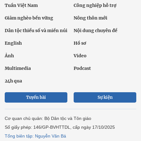
Tuần Việt Nam
Công nghiệp hỗ trợ
Giảm nghèo bền vững
Nông thôn mới
Dân tộc thiểu số và miền núi
Nội dung chuyên đề
English
Hồ sơ
Ảnh
Video
Multimedia
Podcast
24h qua
Tuyến bài
Sự kiện
Cơ quan chủ quản: Bộ Dân tộc và Tôn giáo
Số giấy phép: 146/GP-BVHTTDL, cấp ngày 17/10/2025
Tổng biên tập: Nguyễn Văn Bá