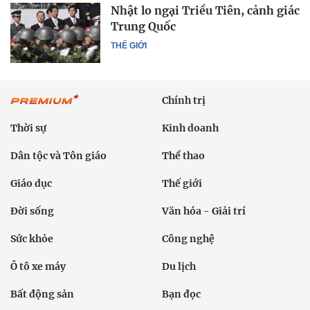
Nhật lo ngại Triều Tiên, cảnh giác
Trung Quốc
THẾ GIỚI
Chính trị
Thời sự
Kinh doanh
Dân tộc và Tôn giáo
Thể thao
Giáo dục
Thế giới
Đời sống
Văn hóa - Giải trí
Sức khỏe
Công nghệ
Ô tô xe máy
Du lịch
Bất động sản
Bạn đọc