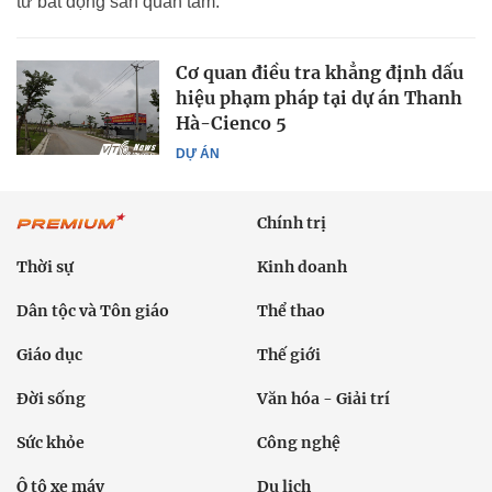
tư bất động sản quan tâm.
Cơ quan điều tra khẳng định dấu
hiệu phạm pháp tại dự án Thanh
Hà-Cienco 5
DỰ ÁN
Chính trị
Thời sự
Kinh doanh
Dân tộc và Tôn giáo
Thể thao
Giáo dục
Thế giới
Đời sống
Văn hóa - Giải trí
Sức khỏe
Công nghệ
Ô tô xe máy
Du lịch