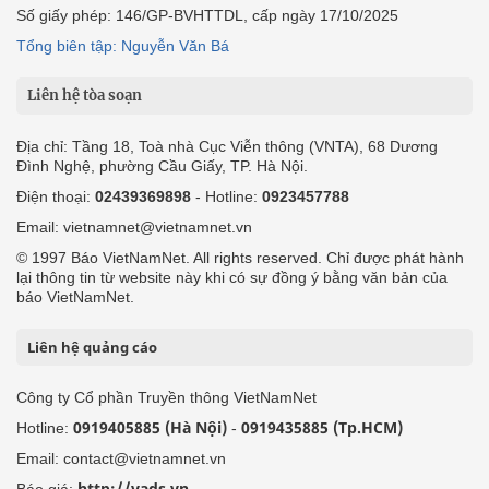
Số giấy phép: 146/GP-BVHTTDL, cấp ngày 17/10/2025
Tổng biên tập: Nguyễn Văn Bá
Liên hệ tòa soạn
Địa chỉ: Tầng 18, Toà nhà Cục Viễn thông (VNTA), 68 Dương
Đình Nghệ, phường Cầu Giấy, TP. Hà Nội.
Điện thoại:
02439369898
- Hotline:
0923457788
Email: vietnamnet@vietnamnet.vn
© 1997 Báo VietNamNet. All rights reserved. Chỉ được phát hành
lại thông tin từ website này khi có sự đồng ý bằng văn bản của
báo VietNamNet.
Liên hệ quảng cáo
Công ty Cổ phần Truyền thông VietNamNet
0919405885 (Hà Nội)
0919435885 (Tp.HCM)
Hotline:
-
Email: contact@vietnamnet.vn
http://vads.vn
Báo giá: