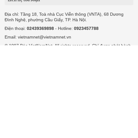
Địa chỉ: Tầng 18, Toà nhà Cục Viễn thông (VNTA), 68 Dương
Đình Nghệ, phường Cầu Giấy, TP. Hà Nội.
Điện thoại:
02439369898
- Hotline:
0923457788
Email: vietnamnet@vietnamnet.vn
© 1997 Báo VietNamNet. All rights reserved. Chỉ được phát hành
lại thông tin từ website này khi có sự đồng ý bằng văn bản của
báo VietNamNet.
Liên hệ quảng cáo
Công ty Cổ phần Truyền thông VietNamNet
0919405885 (Hà Nội)
0919435885 (Tp.HCM)
Hotline:
-
Email: contact@vietnamnet.vn
http://vads.vn
Báo giá:
Hỗ trợ kỹ thuật: support@tech.vietnamnet.vn
Tải ứng dụng
Độc giả gửi bài
Tuyển dụng