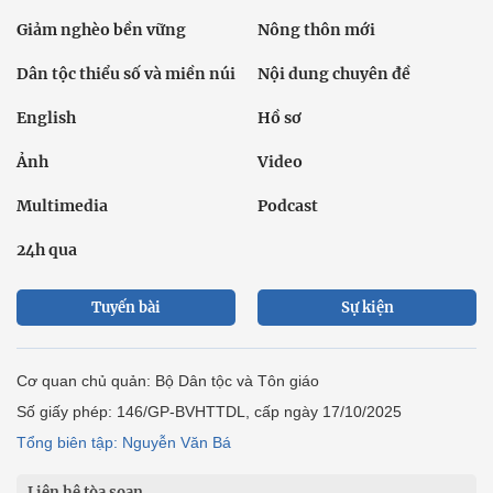
Giảm nghèo bền vững
Nông thôn mới
Dân tộc thiểu số và miền núi
Nội dung chuyên đề
English
Hồ sơ
Ảnh
Video
Multimedia
Podcast
24h qua
Tuyến bài
Sự kiện
Cơ quan chủ quản: Bộ Dân tộc và Tôn giáo
Số giấy phép: 146/GP-BVHTTDL, cấp ngày 17/10/2025
Tổng biên tập: Nguyễn Văn Bá
Liên hệ tòa soạn