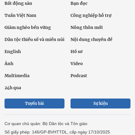
Bất động sản
Bạn đọc
Tuần Việt Nam
Công nghiệp hỗ trợ
Giảm nghèo bền vững
Nông thôn mới
Dân tộc thiểu số và miền núi
Nội dung chuyên đề
English
Hồ sơ
Ảnh
Video
Multimedia
Podcast
24h qua
Tuyến bài
Sự kiện
Cơ quan chủ quản: Bộ Dân tộc và Tôn giáo
Số giấy phép: 146/GP-BVHTTDL, cấp ngày 17/10/2025