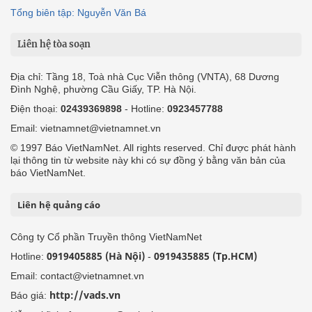
Tổng biên tập: Nguyễn Văn Bá
Liên hệ tòa soạn
Địa chỉ: Tầng 18, Toà nhà Cục Viễn thông (VNTA), 68 Dương
Đình Nghệ, phường Cầu Giấy, TP. Hà Nội.
Điện thoại:
02439369898
- Hotline:
0923457788
Email: vietnamnet@vietnamnet.vn
© 1997 Báo VietNamNet. All rights reserved. Chỉ được phát hành
lại thông tin từ website này khi có sự đồng ý bằng văn bản của
báo VietNamNet.
Liên hệ quảng cáo
Công ty Cổ phần Truyền thông VietNamNet
0919405885 (Hà Nội)
0919435885 (Tp.HCM)
Hotline:
-
Email: contact@vietnamnet.vn
http://vads.vn
Báo giá: