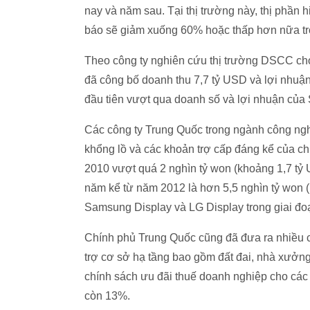
nay và năm sau. Tại thị trường này, thị phần
báo sẽ giảm xuống 60% hoặc thấp hơn nữa tr
Theo công ty nghiên cứu thị trường DSCC cho 
đã công bố doanh thu 7,7 tỷ USD và lợi nhuận
đầu tiên vượt qua doanh số và lợi nhuận của
Các công ty Trung Quốc trong ngành công ngh
khổng lồ và các khoản trợ cấp đáng kể của c
2010 vượt quá 2 nghìn tỷ won (khoảng 1,7 tỷ
năm kể từ năm 2012 là hơn 5,5 nghìn tỷ won 
Samsung Display và LG Display trong giai đo
Chính phủ Trung Quốc cũng đã đưa ra nhiều c
trợ cơ sở hạ tầng bao gồm đất đai, nhà xưởn
chính sách ưu đãi thuế doanh nghiệp cho các
còn 13%.