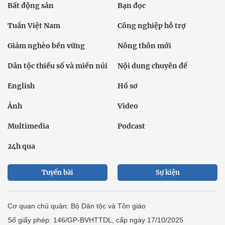
Bất động sản
Bạn đọc
Tuần Việt Nam
Công nghiệp hỗ trợ
Giảm nghèo bền vững
Nông thôn mới
Dân tộc thiểu số và miền núi
Nội dung chuyên đề
English
Hồ sơ
Ảnh
Video
Multimedia
Podcast
24h qua
Tuyến bài
Sự kiện
Cơ quan chủ quản: Bộ Dân tộc và Tôn giáo
Số giấy phép: 146/GP-BVHTTDL, cấp ngày 17/10/2025