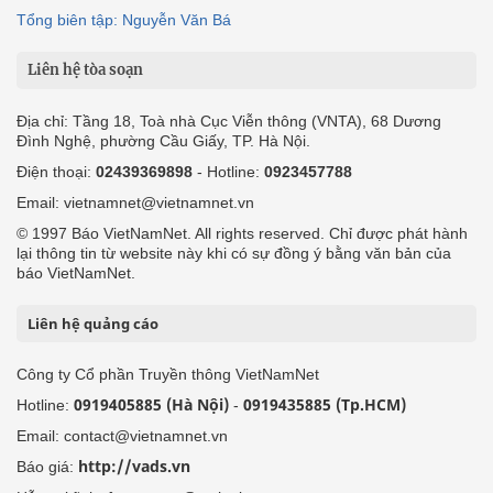
Tổng biên tập: Nguyễn Văn Bá
Liên hệ tòa soạn
Địa chỉ: Tầng 18, Toà nhà Cục Viễn thông (VNTA), 68 Dương
Đình Nghệ, phường Cầu Giấy, TP. Hà Nội.
Điện thoại:
02439369898
- Hotline:
0923457788
Email: vietnamnet@vietnamnet.vn
© 1997 Báo VietNamNet. All rights reserved. Chỉ được phát hành
lại thông tin từ website này khi có sự đồng ý bằng văn bản của
báo VietNamNet.
Liên hệ quảng cáo
Công ty Cổ phần Truyền thông VietNamNet
0919405885 (Hà Nội)
0919435885 (Tp.HCM)
Hotline:
-
Email: contact@vietnamnet.vn
http://vads.vn
Báo giá: