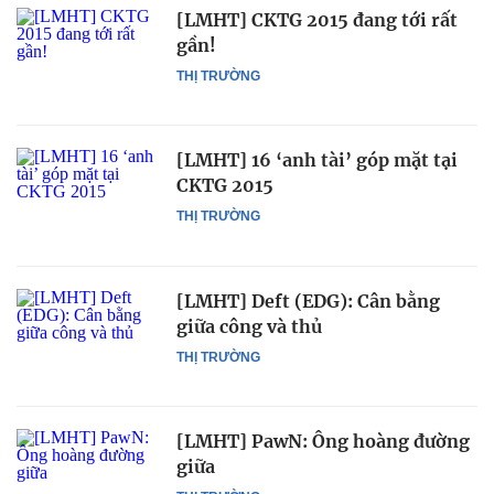
[LMHT] CKTG 2015 đang tới rất
gần!
THỊ TRƯỜNG
[LMHT] 16 ‘anh tài’ góp mặt tại
CKTG 2015
THỊ TRƯỜNG
[LMHT] Deft (EDG): Cân bằng
giữa công và thủ
THỊ TRƯỜNG
[LMHT] PawN: Ông hoàng đường
giữa