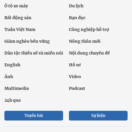
Ô tô xe máy
Du lịch
Bất động sản
Bạn đọc
Tuần Việt Nam
Công nghiệp hỗ trợ
Giảm nghèo bền vững
Nông thôn mới
Dân tộc thiểu số và miền núi
Nội dung chuyên đề
English
Hồ sơ
Ảnh
Video
Multimedia
Podcast
24h qua
Tuyến bài
Sự kiện