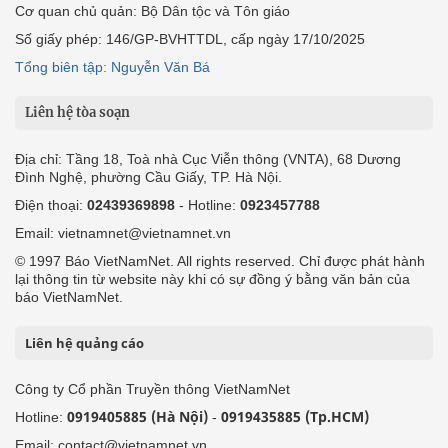
Cơ quan chủ quản: Bộ Dân tộc và Tôn giáo
Số giấy phép: 146/GP-BVHTTDL, cấp ngày 17/10/2025
Tổng biên tập: Nguyễn Văn Bá
Liên hệ tòa soạn
Địa chỉ: Tầng 18, Toà nhà Cục Viễn thông (VNTA), 68 Dương
Đình Nghệ, phường Cầu Giấy, TP. Hà Nội.
Điện thoại:
02439369898
- Hotline:
0923457788
Email: vietnamnet@vietnamnet.vn
© 1997 Báo VietNamNet. All rights reserved. Chỉ được phát hành
lại thông tin từ website này khi có sự đồng ý bằng văn bản của
báo VietNamNet.
Liên hệ quảng cáo
Công ty Cổ phần Truyền thông VietNamNet
0919405885 (Hà Nội)
0919435885 (Tp.HCM)
Hotline:
-
Email: contact@vietnamnet.vn