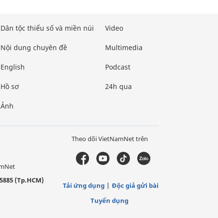
Dân tộc thiểu số và miền núi
Video
Nội dung chuyên đề
Multimedia
English
Podcast
Hồ sơ
24h qua
Ảnh
Theo dõi VietNamNet trên
amNet
5885 (Tp.HCM)
Tải ứng dụng
Độc giả gửi bài
Tuyển dụng