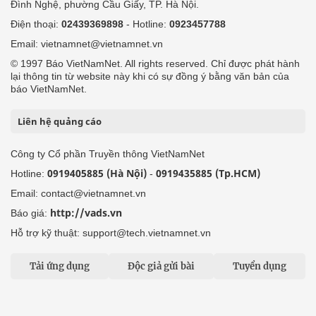
Đình Nghệ, phường Cầu Giấy, TP. Hà Nội.
Điện thoại:
02439369898
- Hotline:
0923457788
Email: vietnamnet@vietnamnet.vn
© 1997 Báo VietNamNet. All rights reserved. Chỉ được phát hành
lại thông tin từ website này khi có sự đồng ý bằng văn bản của
báo VietNamNet.
Liên hệ quảng cáo
Công ty Cổ phần Truyền thông VietNamNet
0919405885 (Hà Nội)
0919435885 (Tp.HCM)
Hotline:
-
Email: contact@vietnamnet.vn
http://vads.vn
Báo giá:
Hỗ trợ kỹ thuật: support@tech.vietnamnet.vn
Tải ứng dụng
Độc giả gửi bài
Tuyển dụng