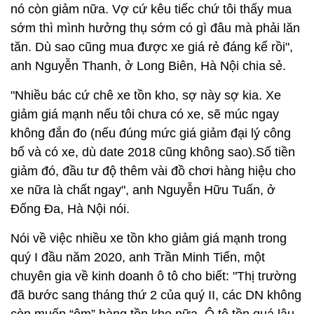
nó còn giảm nữa. Vợ cứ kêu tiếc chứ tôi thấy mua
sớm thì mình hưởng thụ sớm có gì đâu mà phải lăn
tăn. Dù sao cũng mua được xe giá rẻ đáng kể rồi",
anh Nguyễn Thanh, ở Long Biên, Hà Nội chia sẻ.
"Nhiều bác cứ chê xe tồn kho, sợ này sợ kia. Xe
giảm giá mạnh nếu tôi chưa có xe, sẽ múc ngay
không đắn đo (nếu đúng mức giá giảm đại lý công
bố và có xe, dù date 2018 cũng không sao).Số tiền
giảm đó, đầu tư độ thêm vài đồ chơi hàng hiệu cho
xe nữa là chất ngay", anh Nguyễn Hữu Tuấn, ở
Đống Đa, Hà Nội nói.
Nói về việc nhiều xe tồn kho giảm giá mạnh trong
quý I đầu năm 2020, anh Trần Minh Tiến, một
chuyên gia về kinh doanh ô tô cho biết: "Thị trường
đã bước sang tháng thứ 2 của quý II, các DN không