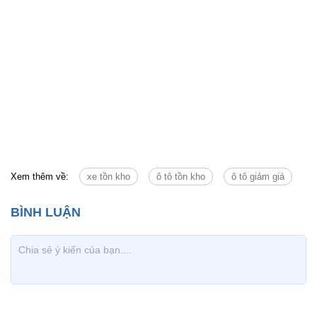
Xem thêm về:
xe tồn kho
ô tô tồn kho
ô tô giảm giá