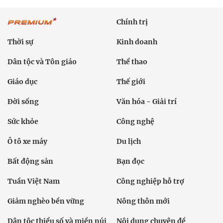
Chính trị
Thời sự
Kinh doanh
Dân tộc và Tôn giáo
Thể thao
Giáo dục
Thế giới
Đời sống
Văn hóa - Giải trí
Sức khỏe
Công nghệ
Ô tô xe máy
Du lịch
Bất động sản
Bạn đọc
Tuần Việt Nam
Công nghiệp hỗ trợ
Giảm nghèo bền vững
Nông thôn mới
Dân tộc thiểu số và miền núi
Nội dung chuyên đề