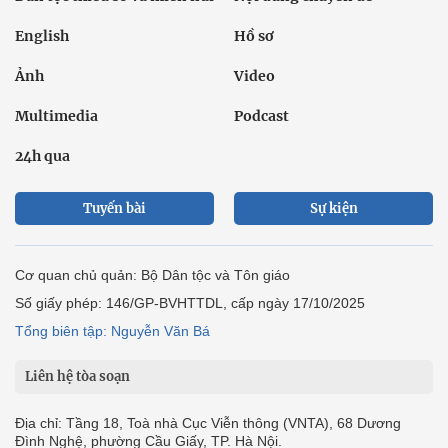
English
Hồ sơ
Ảnh
Video
Multimedia
Podcast
24h qua
Tuyến bài
Sự kiện
Cơ quan chủ quản: Bộ Dân tộc và Tôn giáo
Số giấy phép: 146/GP-BVHTTDL, cấp ngày 17/10/2025
Tổng biên tập: Nguyễn Văn Bá
Liên hệ tòa soạn
Địa chỉ: Tầng 18, Toà nhà Cục Viễn thông (VNTA), 68 Dương
Đình Nghệ, phường Cầu Giấy, TP. Hà Nội.