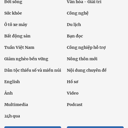
Đời sống
Văn hóa - Giải trí
Sức khỏe
Công nghệ
Ô tô xe máy
Du lịch
Bất động sản
Bạn đọc
Tuần Việt Nam
Công nghiệp hỗ trợ
Giảm nghèo bền vững
Nông thôn mới
Dân tộc thiểu số và miền núi
Nội dung chuyên đề
English
Hồ sơ
Ảnh
Video
Multimedia
Podcast
24h qua