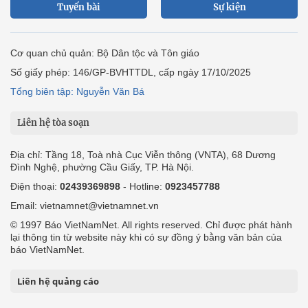
Tuyến bài
Sự kiện
Cơ quan chủ quản: Bộ Dân tộc và Tôn giáo
Số giấy phép: 146/GP-BVHTTDL, cấp ngày 17/10/2025
Tổng biên tập: Nguyễn Văn Bá
Liên hệ tòa soạn
Địa chỉ: Tầng 18, Toà nhà Cục Viễn thông (VNTA), 68 Dương
Đình Nghệ, phường Cầu Giấy, TP. Hà Nội.
Điện thoại:
02439369898
- Hotline:
0923457788
Email: vietnamnet@vietnamnet.vn
© 1997 Báo VietNamNet. All rights reserved. Chỉ được phát hành
lại thông tin từ website này khi có sự đồng ý bằng văn bản của
báo VietNamNet.
Liên hệ quảng cáo