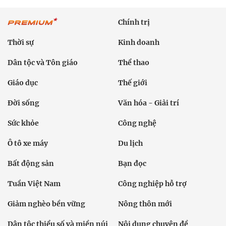
Chính trị
Thời sự
Kinh doanh
Dân tộc và Tôn giáo
Thể thao
Giáo dục
Thế giới
Đời sống
Văn hóa - Giải trí
Sức khỏe
Công nghệ
Ô tô xe máy
Du lịch
Bất động sản
Bạn đọc
Tuần Việt Nam
Công nghiệp hỗ trợ
Giảm nghèo bền vững
Nông thôn mới
Dân tộc thiểu số và miền núi
Nội dung chuyên đề