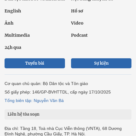
English
Hồ sơ
Ảnh
Video
Multimedia
Podcast
24h qua
Tuyến bài
Sự kiện
Cơ quan chủ quản: Bộ Dân tộc và Tôn giáo
Số giấy phép: 146/GP-BVHTTDL, cấp ngày 17/10/2025
Tổng biên tập: Nguyễn Văn Bá
Liên hệ tòa soạn
Địa chỉ: Tầng 18, Toà nhà Cục Viễn thông (VNTA), 68 Dương
Đình Nghệ, phường Cầu Giấy, TP. Hà Nội.