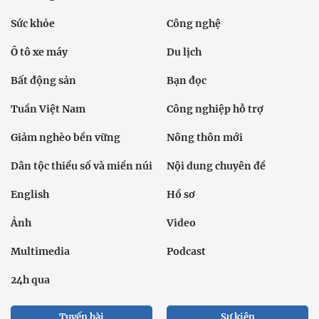
Sức khỏe
Công nghệ
Ô tô xe máy
Du lịch
Bất động sản
Bạn đọc
Tuần Việt Nam
Công nghiệp hỗ trợ
Giảm nghèo bền vững
Nông thôn mới
Dân tộc thiểu số và miền núi
Nội dung chuyên đề
English
Hồ sơ
Ảnh
Video
Multimedia
Podcast
24h qua
Tuyến bài
Sự kiện