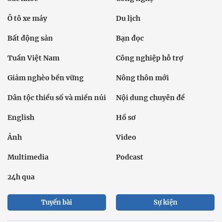
Ô tô xe máy
Du lịch
Bất động sản
Bạn đọc
Tuần Việt Nam
Công nghiệp hỗ trợ
Giảm nghèo bền vững
Nông thôn mới
Dân tộc thiểu số và miền núi
Nội dung chuyên đề
English
Hồ sơ
Ảnh
Video
Multimedia
Podcast
24h qua
Tuyến bài
Sự kiện