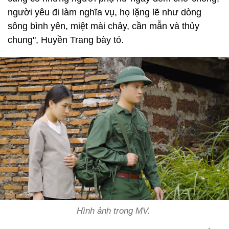
người yêu đi làm nghĩa vụ, họ lặng lẽ như dòng
sông bình yên, miệt mài chảy, cần mẫn và thủy
chung", Huyền Trang bày tỏ.
Hình ảnh trong MV.