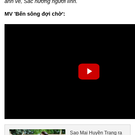
anh về, Sắc hương người lính.
MV 'Bến sông đợi chờ':
Sao Mai Huyền Trang ra