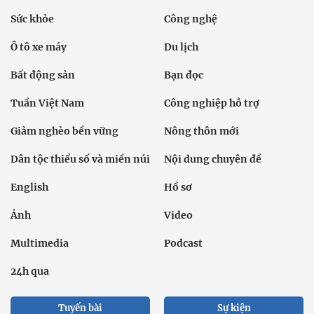
Sức khỏe
Công nghệ
Ô tô xe máy
Du lịch
Bất động sản
Bạn đọc
Tuần Việt Nam
Công nghiệp hỗ trợ
Giảm nghèo bền vững
Nông thôn mới
Dân tộc thiểu số và miền núi
Nội dung chuyên đề
English
Hồ sơ
Ảnh
Video
Multimedia
Podcast
24h qua
Tuyến bài
Sự kiện