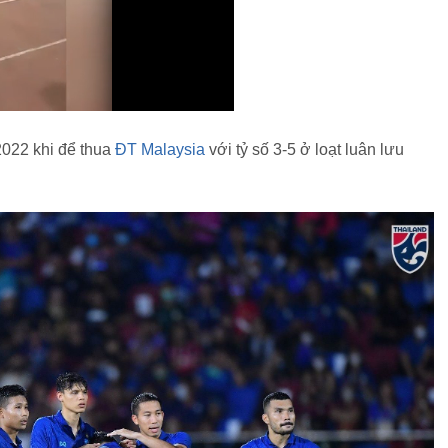
2022 khi để thua
ĐT Malaysia
với tỷ số 3-5 ở loạt luân lưu