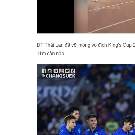
ĐT Thái Lan đã vỡ mộng vô địch King's Cup 
11m cân não.