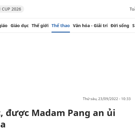
 CUP 2026
Tu
giáo
Giáo dục
Thế giới
Thể thao
Văn hóa - Giải trí
Đời sống
S
thứ sáu, 23/09/2022 - 10:33
c, được Madam Pang an ủi
ia