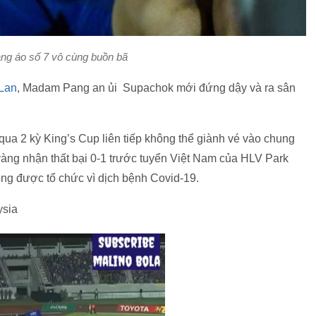
ng áo số 7 vô cùng buồn bã
 Lan
, Madam Pang an ủi Supachok mới đứng dậy và ra sân
i qua 2 kỳ King’s Cup liên tiếp không thể giành vé vào chung
vàng nhận thất bại 0-1 trước tuyển Việt Nam của HLV Park
g được tổ chức vì dịch bệnh Covid-19.
ysia