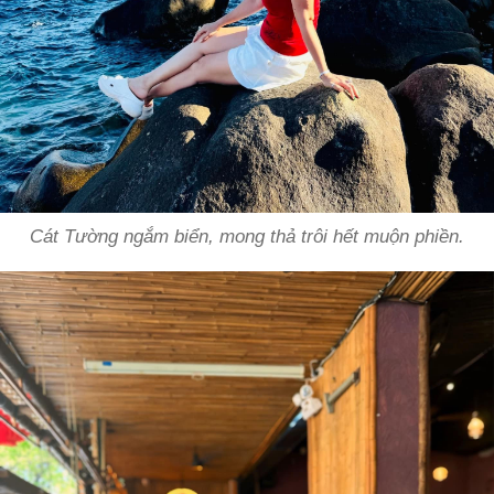
Cát Tường ngắm biển, mong thả trôi hết muộn phiền.