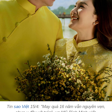
Tin
sao Việt
15/4: "May quá 16 năm vẫn nguyên vẹn,