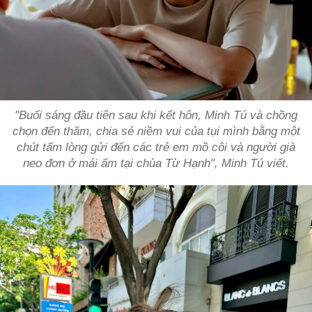
"Buổi sáng đầu tiên sau khi kết hôn, Minh Tú và chồng
chọn đến thăm, chia sẻ niềm vui của tụi mình bằng một
chút tấm lòng gửi đến các trẻ em mồ côi và người già
neo đơn ở mái ấm tại chùa Từ Hạnh", Minh Tú viết.