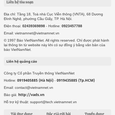
Liên hệ tòa soạn
Địa chỉ: Tầng 18, Toà nhà Cục Viễn thông (VNTA), 68 Dương
Đình Nghệ, phường Cầu Giấy, TP. Hà Nội.
Điện thoại:
02439369898
- Hotline:
0923457788
Email: vietnamnet@vietnamnet.vn
© 1997 Báo VietNamNet. All rights reserved. Chỉ được phát hành
lại thông tin từ website này khi có sự đồng ý bằng văn bản của
báo VietNamNet.
Liên hệ quảng cáo
Công ty Cổ phần Truyền thông VietNamNet
0919405885 (Hà Nội)
0919435885 (Tp.HCM)
Hotline:
-
Email: contact@vietnamnet.vn
http://vads.vn
Báo giá:
Hỗ trợ kỹ thuật: support@tech.vietnamnet.vn
Tải ứng dụng
Độc giả gửi bài
Tuyển dụng