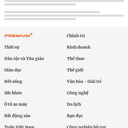
Chính trị
Thời sự
Kinh doanh
Dân tộc và Tôn giáo
Thể thao
Giáo dục
Thế giới
Đời sống
Văn hóa - Giải trí
Sức khỏe
Công nghệ
Ô tô xe máy
Du lịch
Bất động sản
Bạn đọc
Tuần Việt Nam
Công nghiệp hỗ trợ