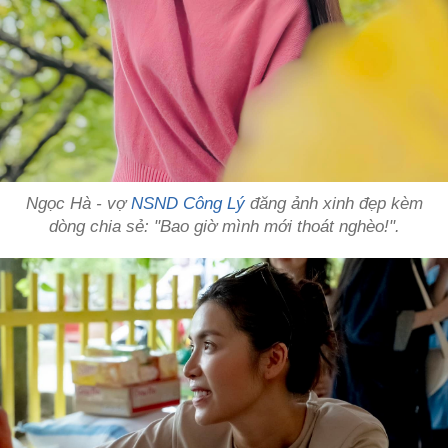
Ngọc Hà - vợ
NSND Công Lý
đăng ảnh xinh đẹp kèm
dòng chia sẻ: "Bao giờ mình mới thoát nghèo!".