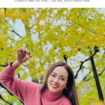
chưa u đầu vỡ trán", vợ MC Bình Minh viết.