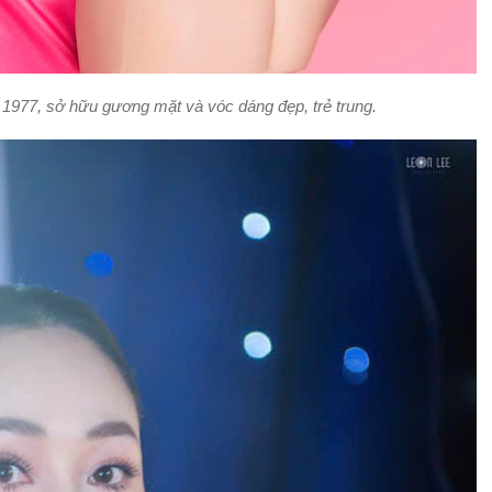
1977, sở hữu gương mặt và vóc dáng đẹp, trẻ trung.