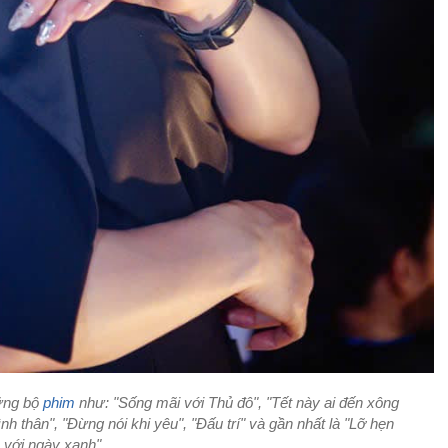
ững bộ
phim
như: "Sống mãi với Thủ đô", "Tết này ai đến xông
h thân", "Đừng nói khi yêu", "Đấu trí" và gần nhất là "Lỡ hẹn
với ngày xanh".