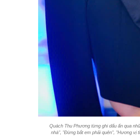
Quách Thu Phương từng ghi dấu ấn qua nh
nhà", "Đừng bắt em phải quên", "Hương vị tìn