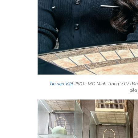
Tin sao Việt
28/10: MC Minh Trang VTV đăng 
đều