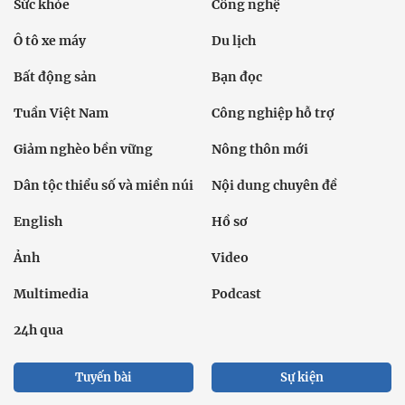
Sức khỏe
Công nghệ
Ô tô xe máy
Du lịch
Bất động sản
Bạn đọc
Tuần Việt Nam
Công nghiệp hỗ trợ
Giảm nghèo bền vững
Nông thôn mới
Dân tộc thiểu số và miền núi
Nội dung chuyên đề
English
Hồ sơ
Ảnh
Video
Multimedia
Podcast
24h qua
Tuyến bài
Sự kiện