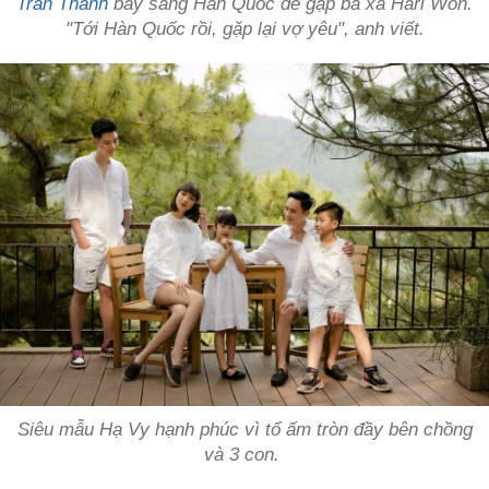
Trấn Thành
bay sang Hàn Quốc để gặp bà xã Hari Won.
"Tới Hàn Quốc rồi, gặp lại vợ yêu", anh viết.
Siêu mẫu Hạ Vy hạnh phúc vì tổ ấm tròn đầy bên chồng
và 3 con.