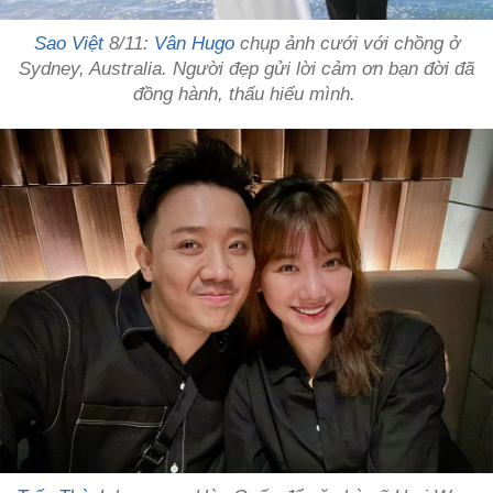
Sao Việt
8/11:
Vân Hugo
chụp ảnh cưới với chồng ở
Sydney, Australia. Người đẹp gửi lời cảm ơn bạn đời đã
đồng hành, thấu hiểu mình.