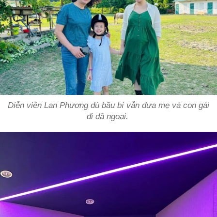
Diễn viên Lan Phương dù bầu bí vẫn đưa mẹ và con gái
đi dã ngoại.