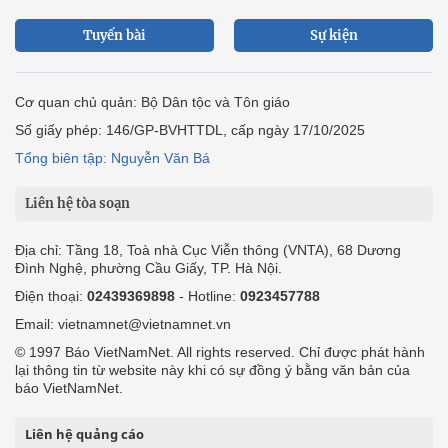
Tuyến bài
Sự kiện
Cơ quan chủ quản: Bộ Dân tộc và Tôn giáo
Số giấy phép: 146/GP-BVHTTDL, cấp ngày 17/10/2025
Tổng biên tập: Nguyễn Văn Bá
Liên hệ tòa soạn
Địa chỉ: Tầng 18, Toà nhà Cục Viễn thông (VNTA), 68 Dương
Đình Nghệ, phường Cầu Giấy, TP. Hà Nội.
Điện thoại:
02439369898
- Hotline:
0923457788
Email: vietnamnet@vietnamnet.vn
© 1997 Báo VietNamNet. All rights reserved. Chỉ được phát hành
lại thông tin từ website này khi có sự đồng ý bằng văn bản của
báo VietNamNet.
Liên hệ quảng cáo