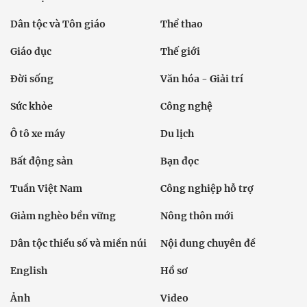
Dân tộc và Tôn giáo
Thể thao
Giáo dục
Thế giới
Đời sống
Văn hóa - Giải trí
Sức khỏe
Công nghệ
Ô tô xe máy
Du lịch
Bất động sản
Bạn đọc
Tuần Việt Nam
Công nghiệp hỗ trợ
Giảm nghèo bền vững
Nông thôn mới
Dân tộc thiểu số và miền núi
Nội dung chuyên đề
English
Hồ sơ
Ảnh
Video